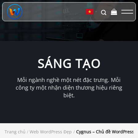
Chuyển
đến
▼
nội
dung
SÁNG TẠO
Mỗi ngành nghề một nét đặc trưng. Mỗi
công ty một nhận diện thương hiệu riêng
biệt.
Trang chủ
/
Web WordPress Đẹp
/
Cygnus – Chủ đề WordPress d