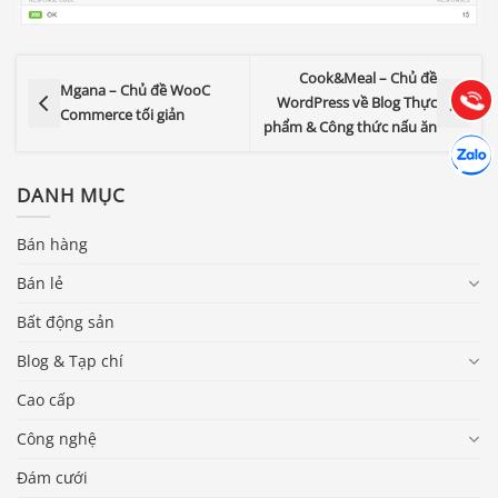
Hướng dẫn & Hỗ trợ:
(028) 22.166.144
Cook&Meal – Chủ đề
Tư vấn
Mgana – Chủ đề WooC
Gọi cho
WordPress về Blog Thực
Commerce tối giản
phẩm & Công thức nấu ăn
Hợp tác
Chát cù
DANH MỤC
Bán hàng
Bán lẻ
Bất động sản
Blog & Tạp chí
Cao cấp
Công nghệ
Đám cưới