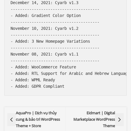
December 14, 2021: Cyarb v1.3

--------------------------------------

- Added: Gradient Color Option

--------------------------------------

November 10, 2021: Cyarb v1.2

--------------------------------------

- Added: 3 New Homepage Variations

--------------------------------------

November 08, 2021: Cyarb v1.1

--------------------------------------

- Added: WooCommerce Feature

- Added: RTL Support for Arabic and Hebrew Languages
- Added: WPML Ready

AquaPro | Dịch vụ thủy
Eidmart | Digital
cung & bảo trì WordPress
Marketplace WordPress
Theme + Store
Theme