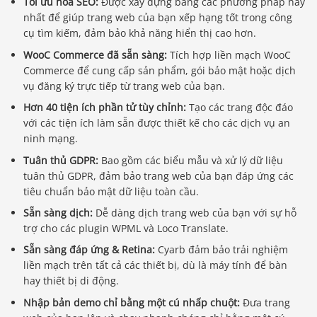
Tối ưu hóa SEO:
Được xây dựng bằng các phương pháp hay
nhất để giúp trang web của bạn xếp hạng tốt trong công
cụ tìm kiếm, đảm bảo khả năng hiển thị cao hơn.
WooC Commerce đã sẵn sàng:
Tích hợp liền mạch WooC
Commerce để cung cấp sản phẩm, gói bảo mật hoặc dịch
vụ đăng ký trực tiếp từ trang web của bạn.
Hơn 40 tiện ích phần tử tùy chỉnh:
Tạo các trang độc đáo
với các tiện ích làm sẵn được thiết kế cho các dịch vụ an
ninh mạng.
Tuân thủ GDPR:
Bao gồm các biểu mẫu và xử lý dữ liệu
tuân thủ GDPR, đảm bảo trang web của bạn đáp ứng các
tiêu chuẩn bảo mật dữ liệu toàn cầu.
Sẵn sàng dịch:
Dễ dàng dịch trang web của bạn với sự hỗ
trợ cho các plugin WPML và Loco Translate.
Sẵn sàng đáp ứng & Retina:
Cyarb đảm bảo trải nghiệm
liền mạch trên tất cả các thiết bị, dù là máy tính để bàn
hay thiết bị di động.
Nhập bản demo chỉ bằng một cú nhấp chuột:
Đưa trang