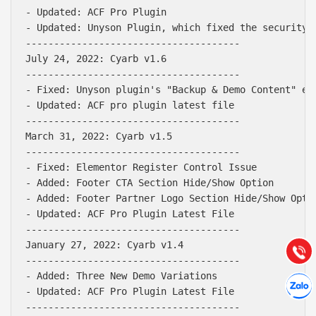
- Updated: ACF Pro Plugin

- Updated: Unyson Plugin, which fixed the security i
--------------------------------------

July 24, 2022: Cyarb v1.6

--------------------------------------

- Fixed: Unyson plugin's "Backup & Demo Content" ext
- Updated: ACF pro plugin latest file

--------------------------------------

March 31, 2022: Cyarb v1.5

--------------------------------------

Báo giá & Đặt hàng:
- Fixed: Elementor Register Control Issue

0903.976.769
- Added: Footer CTA Section Hide/Show Option 

- Added: Footer Partner Logo Section Hide/Show Optio
- Updated: ACF Pro Plugin Latest File

Hướng dẫn & Hỗ trợ:
--------------------------------------

(028) 22.166.144
Tư vấn
January 27, 2022: Cyarb v1.4

Gọi cho
--------------------------------------

- Added: Three New Demo Variations

Hợp tác
Chát cù
- Updated: ACF Pro Plugin Latest File

--------------------------------------
