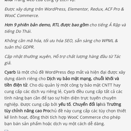
Được xây dựng trên WordPress, Elementor, Redux, ACF Pro &
WooC Commerce.
Hơn 9 phiên bản demo, RTL được bao gồm
cho tiếng Ả Rập và
tiếng Do Thái.
Không cần mã hóa, tối ưu hóa SEO, sẵn sàng cho WPML &
tuân thủ GDPR.
Cập nhật thường xuyên, Hỗ trợ chất lượng hàng đầu từ Tác
giả.
Cyarb
là một chủ đề WordPress đẹp mắt và hiện đại được xây
dựng dành riêng cho
Dịch vụ bảo mật mạng, chuỗi khối và
tiền điện tử
. Cho dù quản lý một công ty bảo mật CNTT hay
cung cấp các dịch vụ riêng lẻ, Cyarb đều cung cấp tất cả các
tính năng bạn cần để tạo sự hiện diện trực tuyến chuyên
nghiệp. Được cung cấp bởi
yếu tố
,
Chuyển đổi lại
Và
Trường
tùy chỉnh nâng cao Pro
chủ đề này cung cấp các tùy chọn thiết
kế linh hoạt, đồng thời tích hợp WooC Commerce cho phép
bạn bán sản phẩm hoặc dịch vụ một cách dễ dàng.