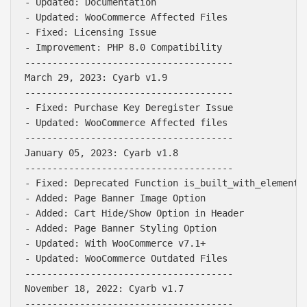
- Updated: Documentation

- Updated: WooCommerce Affected Files

- Fixed: Licensing Issue

- Improvement: PHP 8.0 Compatibility

--------------------------------------

March 29, 2023: Cyarb v1.9

--------------------------------------

- Fixed: Purchase Key Deregister Issue

- Updated: WooCommerce Affected files

--------------------------------------

January 05, 2023: Cyarb v1.8

--------------------------------------

- Fixed: Deprecated Function is_built_with_elementor
- Added: Page Banner Image Option

- Added: Cart Hide/Show Option in Header

- Added: Page Banner Styling Option

- Updated: With WooCommerce v7.1+

- Updated: WooCommerce Outdated Files

--------------------------------------

November 18, 2022: Cyarb v1.7

--------------------------------------
