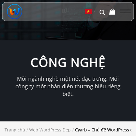
Chuyển
đến
▼
nội
dung
CÔNG NGHỆ
Mỗi ngành nghề một nét đặc trưng. Mỗi
công ty một nhận diện thương hiệu riêng
biệt.
Trang chủ
/
Web WordPress Đẹp
/
Cyarb – Chủ đề WordPress củ