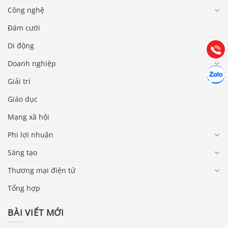
0903.976.769
Công nghệ
Hướng dẫn & Hỗ trợ:
Đám cưới
(028) 22.166.144
Tư vấn
Di động
Gọi cho
Doanh nghiệp
Hợp tác
Chát cù
Giải trí
Giáo dục
Mạng xã hội
Phi lợi nhuận
Sáng tạo
Thương mại điện tử
Tổng hợp
BÀI VIẾT MỚI