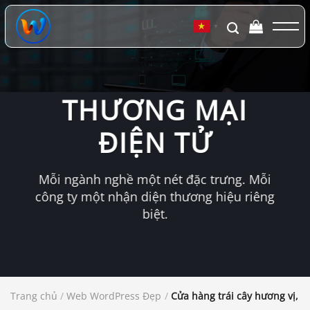
Chuyển
đến
▼
nội
dung
THƯƠNG MẠI
ĐIỆN TỬ
Mỗi ngành nghề một nét đặc trưng. Mỗi
công ty một nhận diện thương hiệu riêng
biệt.
Trang chủ
/
Web WordPress Đẹp
/
Cửa hàng trái cây hương vị,