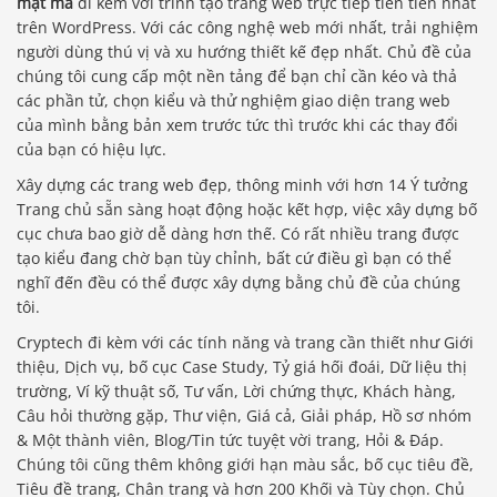
mật mã
đi kèm với trình tạo trang web trực tiếp tiên tiến nhất
trên WordPress. Với các công nghệ web mới nhất, trải nghiệm
người dùng thú vị và xu hướng thiết kế đẹp nhất. Chủ đề của
chúng tôi cung cấp một nền tảng để bạn chỉ cần kéo và thả
các phần tử, chọn kiểu và thử nghiệm giao diện trang web
của mình bằng bản xem trước tức thì trước khi các thay đổi
của bạn có hiệu lực.
Xây dựng các trang web đẹp, thông minh với hơn 14 Ý tưởng
Trang chủ sẵn sàng hoạt động hoặc kết hợp, việc xây dựng bố
cục chưa bao giờ dễ dàng hơn thế. Có rất nhiều trang được
tạo kiểu đang chờ bạn tùy chỉnh, bất cứ điều gì bạn có thể
nghĩ đến đều có thể được xây dựng bằng chủ đề của chúng
tôi.
Cryptech đi kèm với các tính năng và trang cần thiết như Giới
thiệu, Dịch vụ, bố cục Case Study, Tỷ giá hối đoái, Dữ liệu thị
trường, Ví kỹ thuật số, Tư vấn, Lời chứng thực, Khách hàng,
Câu hỏi thường gặp, Thư viện, Giá cả, Giải pháp, Hồ sơ nhóm
& Một thành viên, Blog/Tin tức tuyệt vời trang, Hỏi & Đáp.
Chúng tôi cũng thêm không giới hạn màu sắc, bố cục tiêu đề,
Tiêu đề trang, Chân trang và hơn 200 Khối và Tùy chọn. Chủ