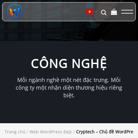
Chuyển
đến
▼
nội
dung
CÔNG NGHỆ
Mỗi ngành nghề một nét đặc trưng. Mỗi
công ty một nhận diện thương hiệu riêng
biệt.
Trang chủ
/
Web WordPress Đẹp
/
Cryptech – Chủ đề WordPress 