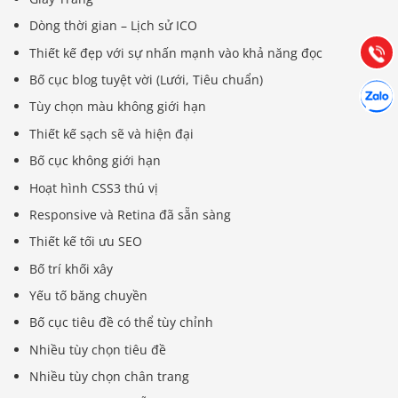
Hướng dẫn & Hỗ trợ:
Dòng thời gian – Lịch sử ICO
(028) 22.166.144
Tư vấn
Gọi cho
Thiết kế đẹp với sự nhấn mạnh vào khả năng đọc
Bố cục blog tuyệt vời (Lưới, Tiêu chuẩn)
Hợp tác
Chát cù
Tùy chọn màu không giới hạn
Thiết kế sạch sẽ và hiện đại
Bố cục không giới hạn
Hoạt hình CSS3 thú vị
Responsive và Retina đã sẵn sàng
Thiết kế tối ưu SEO
Bố trí khối xây
Yếu tố băng chuyền
Bố cục tiêu đề có thể tùy chỉnh
Nhiều tùy chọn tiêu đề
Nhiều tùy chọn chân trang