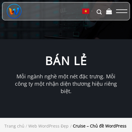
Chuyển
đến
▼
nội
dung
BÁN LẺ
Mỗi ngành nghề một nét đặc trưng. Mỗi
công ty một nhận diện thương hiệu riêng
biệt.
Trang chủ
/
Web WordPress Đẹp
/
Cruise – Chủ đề WordPress củ