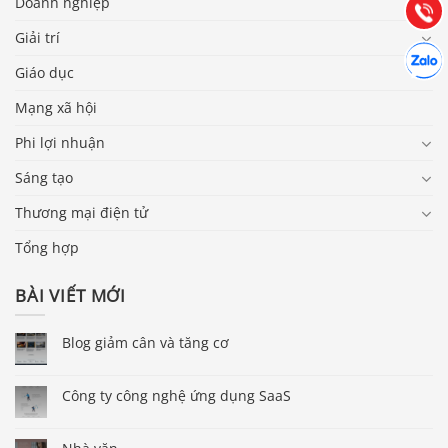
Tư vấn
Doanh nghiệp
Gọi cho
Giải trí
Hợp tác
Chát cù
Giáo dục
Mạng xã hội
Phi lợi nhuận
Sáng tạo
Thương mại điện tử
Tổng hợp
BÀI VIẾT MỚI
Blog giảm cân và tăng cơ
Công ty công nghệ ứng dụng SaaS