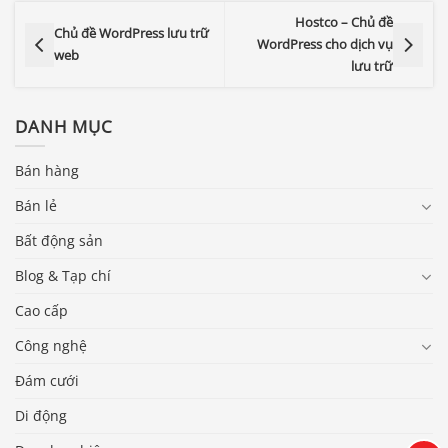
Hostco – Chủ đề
Chủ đề WordPress lưu trữ
WordPress cho dịch vụ
web
lưu trữ
DANH MỤC
Bán hàng
Bán lẻ
Bất động sản
Blog & Tạp chí
Cao cấp
Báo giá & Đặt hàng:
Công nghệ
0903.976.769
Đám cưới
Hướng dẫn & Hỗ trợ:
Di động
(028) 22.166.144