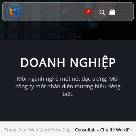
Chuyển
đến
▼
nội
dung
DOANH NGHIỆP
Mỗi ngành nghề một nét đặc trưng. Mỗi
công ty một nhận diện thương hiệu riêng
biệt.
Trang chủ
/
Web WordPress Đẹp
/
Consultab – Chủ đề WordPres