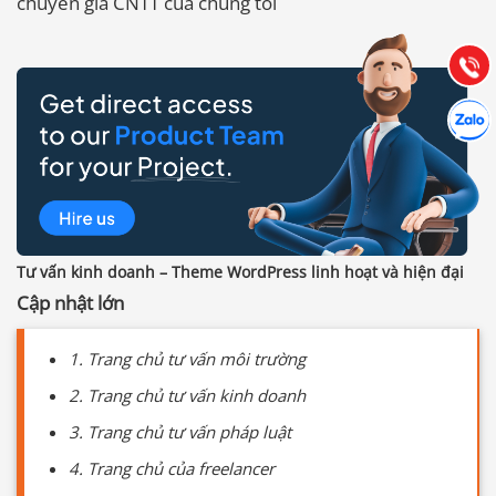
chuyên gia CNTT của chúng tôi
Hướng dẫn & Hỗ trợ:
(028) 22.166.144
Tư vấn
Gọi cho
Hợp tác
Chát cù
Tư vấn kinh doanh – Theme WordPress linh hoạt và hiện đại
Cập nhật lớn
1. Trang chủ tư vấn môi trường
2. Trang chủ tư vấn kinh doanh
3. Trang chủ tư vấn pháp luật
4. Trang chủ của freelancer