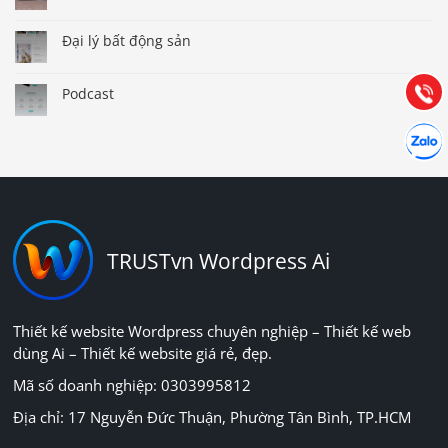
Đại lý bất động sản
Hướng dẫn & Hỗ trợ:
(028) 22.166.144
Tư vấn
Gọi cho
Podcast
Hợp tác
Chát cù
TRUSTvn Wordpress Ai
Thiết kế website Wordpress chuyên nghiệp – Thiết kế web
dùng Ai – Thiết kế website giá rẻ, đẹp.
Mã số doanh nghiệp: 0303995812
Địa chỉ: 17 Nguyễn Đức Thuận, Phường Tân Bình, TP.HCM