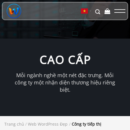
Chuyển
đến
▼
nội
dung
CAO CẤP
Mỗi ngành nghề một nét đặc trưng. Mỗi
công ty một nhận diện thương hiệu riêng
biệt.
Trang chủ
/
Web WordPress Đẹp
/
Công ty tiếp thị