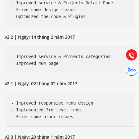
- Improved service & Projects Detail Page

- Fixed some design issues

Báo giá & Đặt hàng:
0903.976.769
v2.2 | Ngày: 14 tháng 2 năm 2017
Hướng dẫn & Hỗ trợ:
(028) 22.166.144
Tư vấn
Gọi cho
- Improved service & Projects categories

Hợp tác
Chát cù
v2.1 | Ngày: 02 tháng 02 năm 2017
- Improved responsive menu design

- Implemented 3rd level menu

v2.0 | Ngày: 20 tháng 1 năm 2017