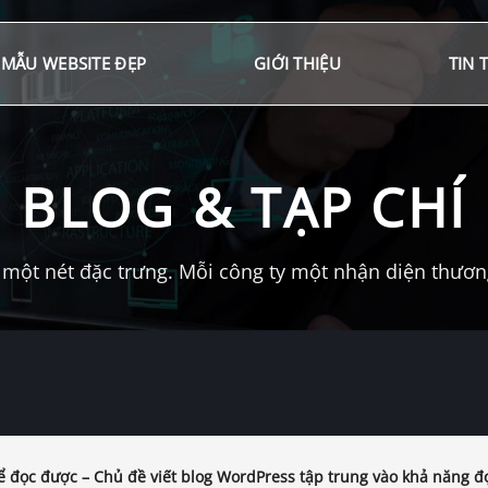
MẪU WEBSITE ĐẸP
GIỚI THIỆU
TIN 
BLOG & TẠP CHÍ
một nét đặc trưng. Mỗi công ty một nhận diện thương 
ể đọc được – Chủ đề viết blog WordPress tập trung vào khả năng đ