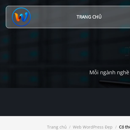
Chuyển
đến
nội
TRANG CHỦ
dung
Mỗi ngành nghề 
Trang chủ
/
Web WordPress Đẹp
/
Có th