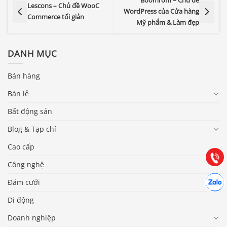
Boomrom – Chủ đề
Lescons – Chủ đề WooC
WordPress của Cửa hàng
Commerce tối giản
Mỹ phẩm & Làm đẹp
DANH MỤC
Bán hàng
Bán lẻ
Báo giá & Đặt hàng:
0903.976.769
Bất động sản
Blog & Tạp chí
Hướng dẫn & Hỗ trợ:
(028) 22.166.144
Cao cấp
Tư vấn
Gọi cho
Công nghệ
Hợp tác
Chát cù
Đám cưới
Di động
Doanh nghiệp