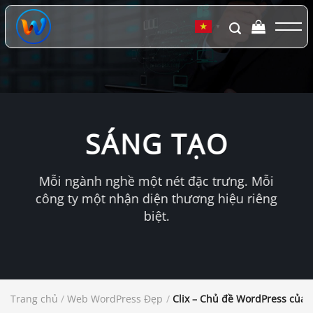
Chuyển
đến
▼
nội
dung
SÁNG TẠO
Mỗi ngành nghề một nét đặc trưng. Mỗi
công ty một nhận diện thương hiệu riêng
biệt.
Trang chủ
/
Web WordPress Đẹp
/
Clix – Chủ đề WordPress của 