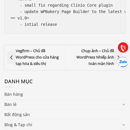
    - small fix regarding Clinio Core plugin

    - update WPBakery Page Builder to the latest ver
Báo giá & Đặt hàng:
== v1.0=

0903.976.769
Hướng dẫn & Hỗ trợ:
(028) 22.166.144
Tư vấn
Gọi cho
Vegfirm – Chủ đề
Chụp ảnh – Chủ đề
WordPress cho cửa hàng
WordPress Nhiếp ảnh
Hợp tác
Chát cù
tạp hóa & siêu thị
toàn màn hình
DANH MỤC
Bán hàng
Bán lẻ
Bất động sản
Blog & Tạp chí