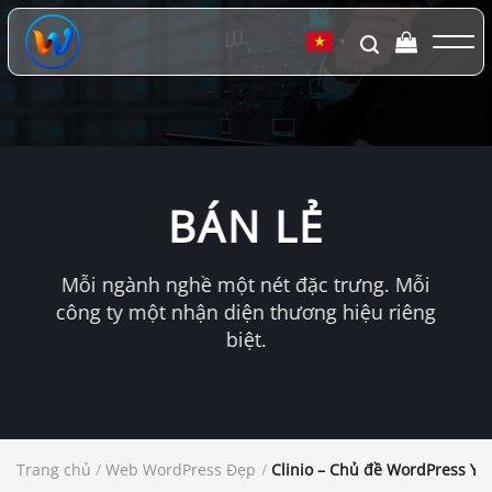
Chuyển
đến
▼
nội
dung
BÁN LẺ
Mỗi ngành nghề một nét đặc trưng. Mỗi
công ty một nhận diện thương hiệu riêng
biệt.
Trang chủ
/
Web WordPress Đẹp
/
Clinio – Chủ đề WordPress Y 