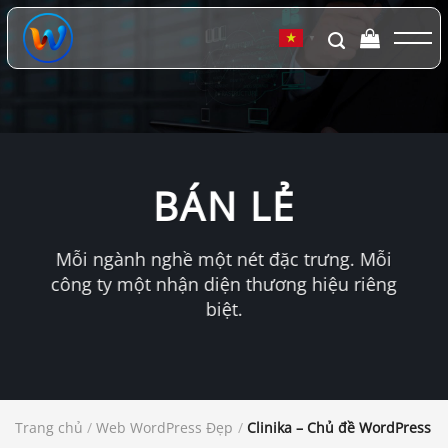
Chuyển
đến
▼
nội
dung
BÁN LẺ
Mỗi ngành nghề một nét đặc trưng. Mỗi
công ty một nhận diện thương hiệu riêng
biệt.
Trang chủ
/
Web WordPress Đẹp
/
Clinika – Chủ đề WordPress c