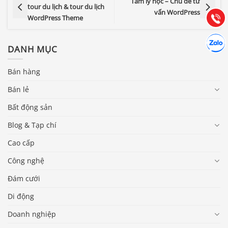
Tâm lý học – Chủ đề tư
(028) 22.166.144
tour du lịch & tour du lịch
Tư vấn
vấn WordPress
Gọi cho
WordPress Theme
Hợp tác
Chát cù
DANH MỤC
Bán hàng
Bán lẻ
Bất động sản
Blog & Tạp chí
Cao cấp
Công nghệ
Đám cưới
Di động
Doanh nghiệp