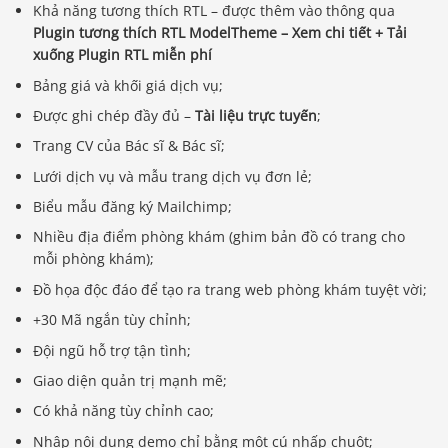
Khả năng tương thích RTL – được thêm vào thông qua
Plugin tương thích RTL ModelTheme – Xem chi tiết + Tải
xuống Plugin RTL miễn phí
Bảng giá và khối giá dịch vụ;
Được ghi chép đầy đủ –
Tài liệu trực tuyến
;
Trang CV của Bác sĩ & Bác sĩ;
Lưới dịch vụ và mẫu trang dịch vụ đơn lẻ;
Biểu mẫu đăng ký Mailchimp;
Nhiều địa điểm phòng khám (ghim bản đồ có trang cho
mỗi phòng khám);
Đồ họa độc đáo để tạo ra trang web phòng khám tuyệt vời;
+30 Mã ngắn tùy chỉnh;
Đội ngũ hỗ trợ tận tình;
Giao diện quản trị mạnh mẽ;
Có khả năng tùy chỉnh cao;
Nhập nội dung demo chỉ bằng một cú nhấp chuột;