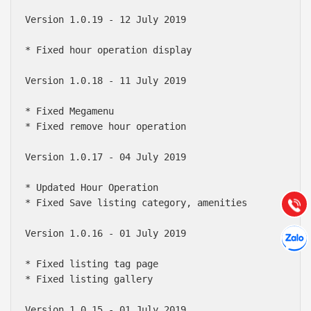
Version 1.0.19 - 12 July 2019

* Fixed hour operation display

Version 1.0.18 - 11 July 2019

* Fixed Megamenu

Báo giá & Đặt hàng:
* Fixed remove hour operation

0903.976.769
Version 1.0.17 - 04 July 2019

Hướng dẫn & Hỗ trợ:
* Updated Hour Operation

(028) 22.166.144
Tư vấn
Gọi cho
* Fixed Save listing category, amenities

Hợp tác
Version 1.0.16 - 01 July 2019

Chát cù
* Fixed listing tag page

* Fixed listing gallery

Version 1.0.15 - 01 July 2019
