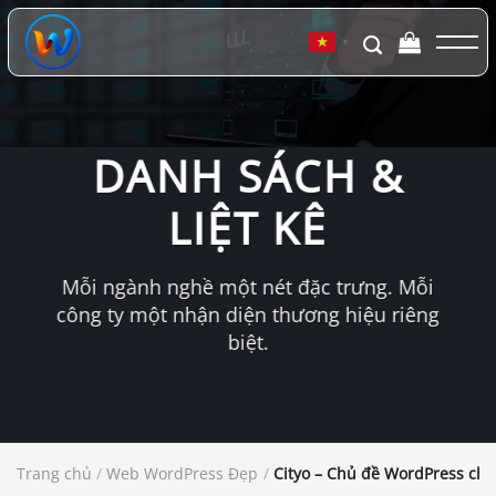
Chuyển
đến
▼
nội
dung
DANH SÁCH &
LIỆT KÊ
Mỗi ngành nghề một nét đặc trưng. Mỗi
công ty một nhận diện thương hiệu riêng
biệt.
Trang chủ
/
Web WordPress Đẹp
/
Cityo – Chủ đề WordPress ch