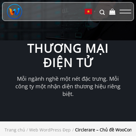
Chuyển
đến
▼
nội
dung
THƯƠNG MẠI
ĐIỆN TỬ
Mỗi ngành nghề một nét đặc trưng. Mỗi
công ty một nhận diện thương hiệu riêng
biệt.
Trang chủ
/
Web WordPress Đẹp
/
Circlerare – Chủ đề WooCom