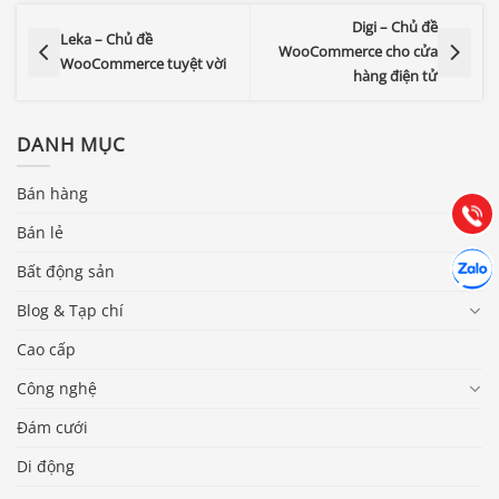
Digi – Chủ đề
Leka – Chủ đề
WooCommerce cho cửa
WooCommerce tuyệt vời
hàng điện tử
Báo giá & Đặt hàng:
0903.976.769
DANH MỤC
Hướng dẫn & Hỗ trợ:
(028) 22.166.144
Bán hàng
Tư vấn
Gọi cho
Bán lẻ
Hợp tác
Chát cù
Bất động sản
Blog & Tạp chí
Cao cấp
Công nghệ
Đám cưới
Di động