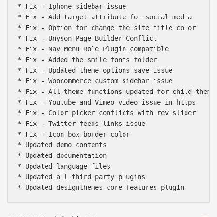
* Fix - Iphone sidebar issue

* Fix - Add target attribute for social media

* Fix - Option for change the site title color

* Fix - Unyson Page Builder Conflict

* Fix - Nav Menu Role Plugin compatible

* Fix - Added the smile fonts folder

* Fix - Updated theme options save issue

* Fix - Woocommerce custom sidebar issue

* Fix - All theme functions updated for child theme 
* Fix - Youtube and Vimeo video issue in https

* Fix - Color picker conflicts with rev slider

* Fix - Twitter feeds links issue

* Fix - Icon box border color

* Updated demo contents

* Updated documentation

* Updated language files

Báo giá & Đặt hàng:
* Updated all third party plugins

0903.976.769
* Updated designthemes core features plugin
Hướng dẫn & Hỗ trợ:
(028) 22.166.144