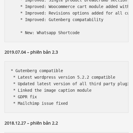
    * Improved: Single product breadcrumb section

    * Improved: Woocommerce cart module added with c
    * Improved: Revisions options added for all cust
    * Improved: Gutenberg compatability

    * New: Whatsapp Shortcode
2019.07.04 – phiên bản 2.3
* Gutenberg compatible

 * Latest wordpress version 5.2.2 compatible

 * Updated latest version of all third party plugins
 * Linked the image caption module

 * GDPR fix

 * Mailchimp issue fixed
2018.12.27 – phiên bản 2.2