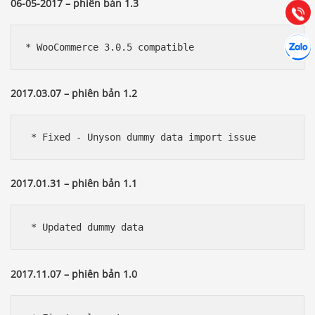
06-05-2017 – phiên bản 1.3
Tư vấn
Gọi cho
Hợp tác
Chát cù
* WooCommerce 3.0.5 compatible
2017.03.07 – phiên bản 1.2
 * Fixed - Unyson dummy data import issue
2017.01.31 – phiên bản 1.1
 * Updated dummy data
2017.11.07 – phiên bản 1.0