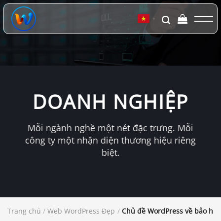
Chuyển
đến
▼
nội
dung
DOANH NGHIỆP
Mỗi ngành nghề một nét đặc trưng. Mỗi
công ty một nhận diện thương hiệu riêng
biệt.
Trang chủ
/
Web WordPress Đẹp
/
Chủ đề WordPress về bảo hi