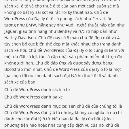
sách xe, ô tô và cho thuê ô tô của bạn một cách suôn sẻ mà
không có bất kỳ sai sót và rắc rối kỹ thuật nào. Chủ đề
WordPress của Đại lý ô tô có phong cách như Ferrari, ấn
tượng như BMW, hăng say như Audi, nghệ thuật hấp dẫn như
Jaguar, giàu tính năng như Bentley và rực rỡ hấp dẫn như
Harley-Davidson. Chủ đề này có 8 màu chủ đề đẹp mắt và 4
tùy chọn bố cục biến thể đẹp mắt khác nhau cho trang danh
sách xe hơi. Chủ đề WordPress của Đại lý ô tô cũng đi kèm với
một ưu đãi có lợi, tức là cập nhật sản phẩm miễn phí trọn đời
không giới hạn. Chủ đề đáp ứng và được xây dựng bằng
Bootstrap mới nhất. Chủ đề WordPress của đại lý ô tô là một
lựa chọn tối ưu cho danh sách đại lý/cho thuê ô tô và danh
sách xe của bạn.
Chủ đề WordPress danh sách ô tô
Chủ đề WordPress danh bạ xe
Chủ đề WordPress danh mục xe: Tên chủ đề của chúng tôi là
Chủ đề WordPress đại lý ô tô nhưng không có nghĩa là nó chỉ
dành cho các đại lý ô tô. Nếu bạn là đại lý của bất kỳ loại
phương tiện nào hoặc nhà cung cấp dịch vụ của nó, chủ đề