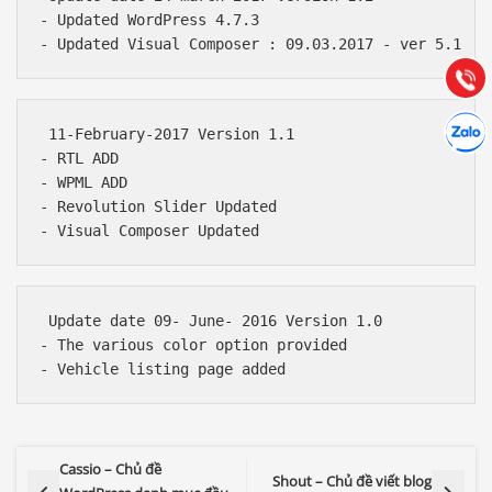
- Updated WordPress 4.7.3

Hướng dẫn & Hỗ trợ:
(028) 22.166.144
Tư vấn
Gọi cho
Hợp tác
Chát cù
 11-February-2017 Version 1.1

- RTL ADD

- WPML ADD

- Revolution Slider Updated

 Update date 09- June- 2016 Version 1.0

- The various color option provided

Cassio – Chủ đề
Shout – Chủ đề viết blog