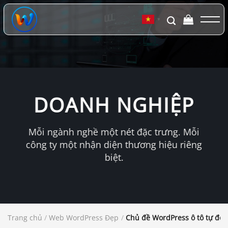
Chuyển
đến
▼
nội
dung
DOANH NGHIỆP
Mỗi ngành nghề một nét đặc trưng. Mỗi
công ty một nhận diện thương hiệu riêng
biệt.
Trang chủ
/
Web WordPress Đẹp
/
Chủ đề WordPress ô tô tự độ