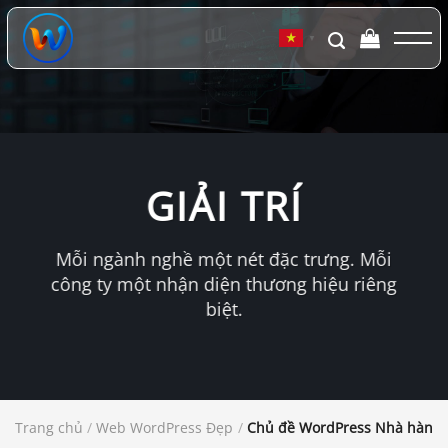
Chuyển
đến
▼
nội
dung
GIẢI TRÍ
Mỗi ngành nghề một nét đặc trưng. Mỗi
công ty một nhận diện thương hiệu riêng
biệt.
Trang chủ
/
Web WordPress Đẹp
/
Chủ đề WordPress Nhà hàng 