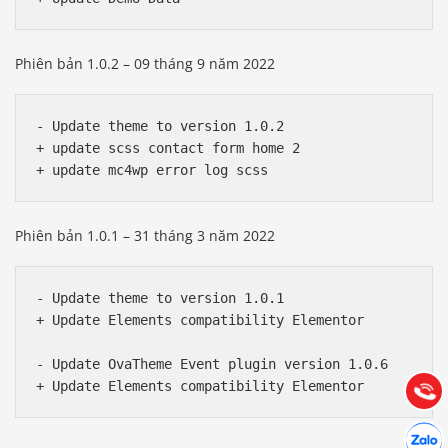
Phiên bản 1.0.2 – 09 tháng 9 năm 2022
- Update theme to version 1.0.2

+ update scss contact form home 2

Phiên bản 1.0.1 – 31 tháng 3 năm 2022
Báo giá & Đặt hàng:
0903.976.769
- Update theme to version 1.0.1

+ Update Elements compatibility Elementor

Hướng dẫn & Hỗ trợ:
- Update OvaTheme Event plugin version 1.0.6

(028) 22.166.144
Tư vấn
Gọi cho
Hợp tác
Chát cù