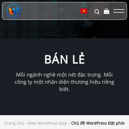
Chuyển
đến
▼
nội
dung
BÁN LẺ
Mỗi ngành nghề một nét đặc trưng. Mỗi
công ty một nhận diện thương hiệu riêng
biệt.
Trang chủ
/
Web WordPress Đẹp
/
Chủ đề WordPress Đặt phòng