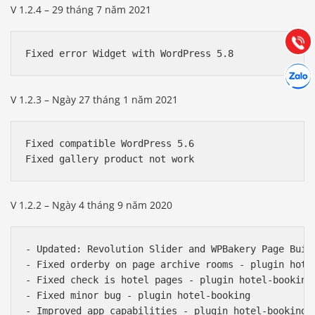
V 1.2.4 – 29 tháng 7 năm 2021
Hướng dẫn & Hỗ trợ:
(028) 22.166.144
Tư vấn
Gọi cho
Fixed error Widget with WordPress 5.8
Hợp tác
Chát cù
V 1.2.3 – Ngày 27 tháng 1 năm 2021
Fixed compatible WordPress 5.6

Fixed gallery product not work
V 1.2.2 – Ngày 4 tháng 9 năm 2020
- Updated: Revolution Slider and WPBakery Page Build
- Fixed orderby on page archive rooms - plugin hotel
- Fixed check is hotel pages - plugin hotel-booking

- Fixed minor bug - plugin hotel-booking

- Improved app capabilities - plugin hotel-booking