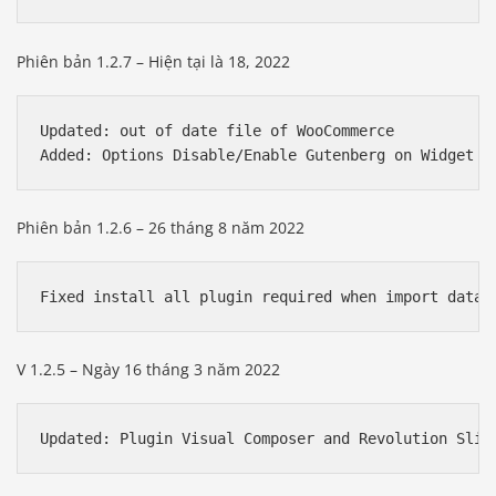
Phiên bản 1.2.7 – Hiện tại là 18, 2022
Updated: out of date file of WooCommerce

Added: Options Disable/Enable Gutenberg on Widget
Phiên bản 1.2.6 – 26 tháng 8 năm 2022
Fixed install all plugin required when import data 
V 1.2.5 – Ngày 16 tháng 3 năm 2022
Báo giá & Đặt hàng:
Updated: Plugin Visual Composer and Revolution Slid
0903.976.769