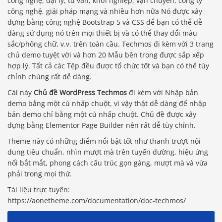
công nghệ, đại lý, tư vấn, khởi nghiệp, vận chuyển, công ty
công nghệ, giải pháp mạng và nhiều hơn nữa Nó được xây
dựng bằng công nghệ Bootstrap 5 và CSS để bạn có thể dễ
dàng sử dụng nó trên mọi thiết bị và có thể thay đổi màu
sắc/phông chữ, v.v. trên toàn cầu. Techmos đi kèm với 3 trang
chủ demo tuyệt vời và hơn 20 Mẫu bên trong được sắp xếp
hợp lý. Tất cả các Tệp đều được tổ chức tốt và bạn có thể tùy
chỉnh chúng rất dễ dàng.
Cái này
Chủ đề WordPress Techmos
đi kèm với Nhập bản
demo bằng một cú nhấp chuột, vì vậy thật dễ dàng để nhập
bản demo chỉ bằng một cú nhấp chuột. Chủ đề được xây
dựng bằng Elementor Page Builder nên rất dễ tùy chỉnh.
Theme này có những điểm nổi bật tốt như thanh trượt nội
dung tiêu chuẩn, nhìn mượt mà trên tuyến đường, hiệu ứng
nổi bắt mắt, phong cách cấu trúc gọn gàng, mượt mà và vừa
phải trong mọi thứ.
Tài liệu trực tuyến:
https://aonetheme.com/documentation/doc-techmos/