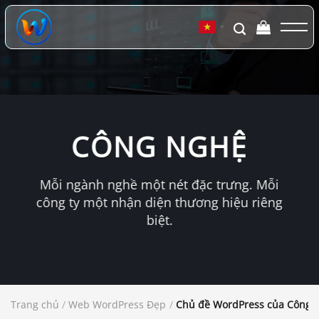
Chuyển
đến
▼
nội
dung
CÔNG NGHỆ
Mỗi ngành nghề một nét đặc trưng. Mỗi
công ty một nhận diện thương hiệu riêng
biệt.
Trang chủ
/
Web WordPress Đẹp
/
Chủ đề WordPress của Công t