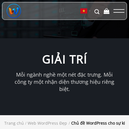
Chuyển
đến
▼
nội
dung
GIẢI TRÍ
Mỗi ngành nghề một nét đặc trưng. Mỗi
công ty một nhận diện thương hiệu riêng
biệt.
Trang chủ
/
Web WordPress Đẹp
/
Chủ đề WordPress cho sự kiện