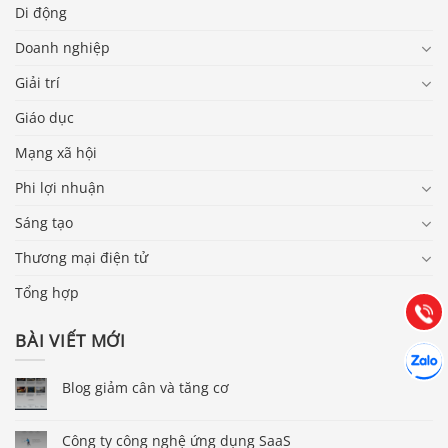
Di động
Doanh nghiệp
Giải trí
Giáo dục
Mạng xã hội
Phi lợi nhuận
Báo giá & Đặt hàng:
0903.976.769
Sáng tạo
Thương mại điện tử
Hướng dẫn & Hỗ trợ:
(028) 22.166.144
Tổng hợp
Tư vấn
Gọi cho
BÀI VIẾT MỚI
Hợp tác
Chát cù
Blog giảm cân và tăng cơ
Công ty công nghệ ứng dụng SaaS