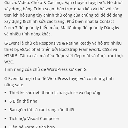
Giá cả, Video, Chỗ ở & Các mục Vận chuyển tuyệt vời. Nó được
xây dựng bằng Trình soạn thảo trực quan kéo và thả với các
tiện ích bổ sung tùy chỉnh thủ công của chúng tôi để dễ dàng
xây dựng & chỉnh sửa các trang. Phổ biến nhất là Contact
Form 7 để quản lý biểu mẫu, MailChimp để quản lý Đăng ký
và nhiều tính năng khác.
G-Event là chủ đề Responsive & Retina Ready và hỗ trợ nhiều
thiết bị. Được phát triển bởi Bootstrap Framework, CSS3 và
HTML5. Tất cả các mã đều được viết đẹp mắt và được xác thực
W3C.
Tính năng của chủ đề WordPress sự kiện G
G Event là một chủ đề WordPress tuyệt vời có những tính
năng sau:
Thiết kế sắc nét, thanh lịch, sạch sẽ và đáp ứng
6 Biến thể nhà
Bao gồm tất cả các trang cần thiết
Tích hợp Visual Composer
Liên hệ Form 7 tích hợp