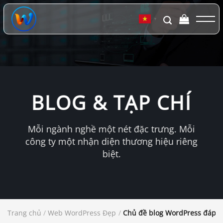
Chuyển
đến
▼
nội
dung
BLOG & TẠP CHÍ
Mỗi ngành nghề một nét đặc trưng. Mỗi
công ty một nhận diện thương hiệu riêng
biệt.
Trang chủ
/
Web WordPress Đẹp
/
Chủ đề blog WordPress đáp ứ