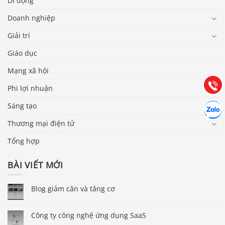
Di động
Doanh nghiệp
Báo giá & Đặt hàng:
0903.976.769
Giải trí
Giáo dục
Hướng dẫn & Hỗ trợ:
Mạng xã hội
(028) 22.166.144
Tư vấn
Gọi cho
Phi lợi nhuận
Hợp tác
Sáng tạo
Chát cù
Thương mại điện tử
Tổng hợp
BÀI VIẾT MỚI
Blog giảm cân và tăng cơ
Công ty công nghệ ứng dụng SaaS