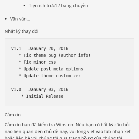
Tiện ích trượt / băng chuyền
Vân vân…
Nhật ký thay đổi
v1.1 - January 20, 2016

   * Fix theme bug (author info)

   * Fix minor css

   * Update post meta options

   * Update theme customizer

v1.0 - January 03, 2016

Cảm ơn
Cảm ơn bạn đã kiểm tra Winston. Nếu bạn có bất kỳ câu hỏi
nào liên quan đến chủ đề này, vui lòng viết vào tab nhận xét
hoặc liên hệ với chúng tôi qua trang hồ sơ của chúng tôi.