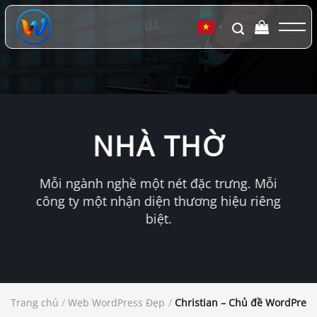
Chuyển
đến
▼
nội
dung
NHÀ THỜ
Mỗi ngành nghề một nét đặc trưng. Mỗi
công ty một nhận diện thương hiệu riêng
biệt.
Trang chủ
/
Web WordPress Đẹp
/
Christian – Chủ đề WordPress