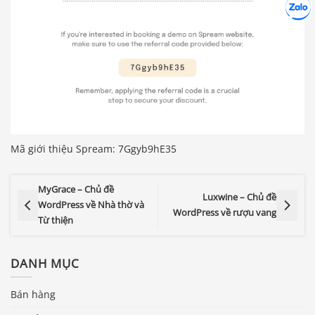
Hợp tác
Chát cù
Mã giới thiệu Spream: 7Ggyb9hE35
MyGrace – Chủ đề
Luxwine – Chủ đề
WordPress về Nhà thờ và
WordPress về rượu vang
Từ thiện
DANH MỤC
Bán hàng