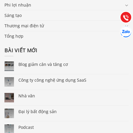
Hướng dẫn & Hỗ trợ:
Phi lợi nhuận
(028) 22.166.144
Tư vấn
Sáng tạo
Gọi cho
Thương mại điện tử
Hợp tác
Chát cù
Tổng hợp
BÀI VIẾT MỚI
Blog giảm cân và tăng cơ
Công ty công nghệ ứng dụng SaaS
Nhà văn
Đại lý bất động sản
Podcast