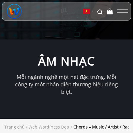
Chuyển
đến
▼
nội
dung
ÂM NHẠC
Mỗi ngành nghề một nét đặc trưng. Mỗi
công ty một nhận diện thương hiệu riêng
biệt.
Trang chủ
/
Web WordPress Đẹp
/
Chords – Music / Artist / Rad