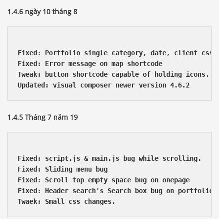
1.4.6 ngày 10 tháng 8
Fixed: Portfolio single category, date, client css b
Fixed: Error message on map shortcode 

Tweak: button shortcode capable of holding icons. 

Updated: visual composer newer version 4.6.2
1.4.5 Tháng 7 năm 19
Fixed: script.js & main.js bug while scrolling. 

Fixed: Sliding menu bug 

Fixed: Scroll top empty space bug on onepage 

Fixed: Header search's Search box bug on portfolio &
Twaek: Small css changes.