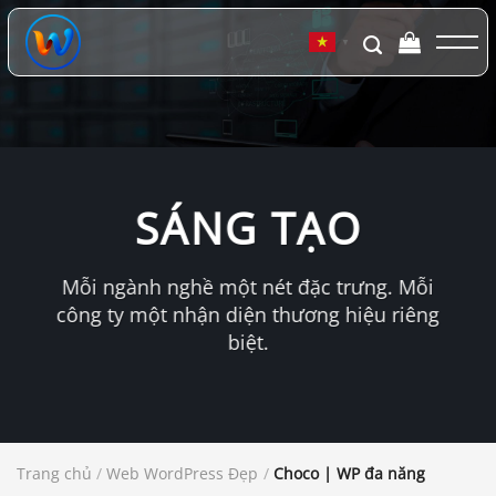
Chuyển
đến
▼
nội
dung
SÁNG TẠO
Mỗi ngành nghề một nét đặc trưng. Mỗi
công ty một nhận diện thương hiệu riêng
biệt.
Trang chủ
/
Web WordPress Đẹp
/
Choco | WP đa năng