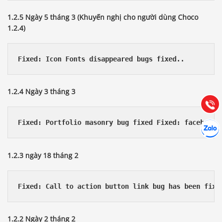
1.2.5 Ngày 5 tháng 3 (Khuyến nghị cho người dùng Choco
1.2.4)
Báo giá & Đặt hàng:
0903.976.769
Fixed: Icon Fonts disappeared bugs fixed..
Hướng dẫn & Hỗ trợ:
1.2.4 Ngày 3 tháng 3
(028) 22.166.144
Tư vấn
Gọi cho
Hợp tác
Fixed: Portfolio masonry bug fixed Fixed: facebook 
Chát cù
1.2.3 ngày 18 tháng 2
Fixed: Call to action button link bug has been fixe
1.2.2 Ngày 2 tháng 2