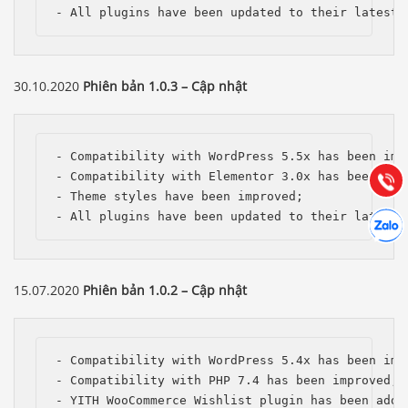
- All plugins have been updated to their latest 
Báo giá & Đặt hàng:
30.10.2020
Phiên bản 1.0.3 – Cập nhật
0903.976.769
Hướng dẫn & Hỗ trợ:
- Compatibility with WordPress 5.5x has been impr
(028) 22.166.144
Tư vấn
- Compatibility with Elementor 3.0x has been impr
Gọi cho
- Theme styles have been improved;

Hợp tác
- All plugins have been updated to their latest 
Chát cù
15.07.2020
Phiên bản 1.0.2 – Cập nhật
- Compatibility with WordPress 5.4x has been impr
- Compatibility with PHP 7.4 has been improved;

- YITH WooCommerce Wishlist plugin has been added