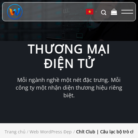
Chuyển
đến
▼
nội
dung
THƯƠNG MẠI
ĐIỆN TỬ
Mỗi ngành nghề một nét đặc trưng. Mỗi
công ty một nhận diện thương hiệu riêng
biệt.
Trang chủ
/
Web WordPress Đẹp
/
Chít Club | Câu lạc bộ trò ch