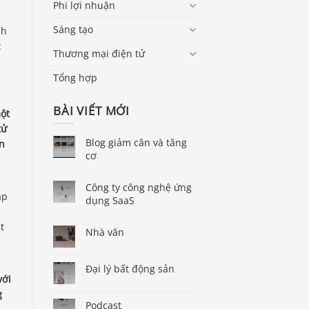
Phi lợi nhuận
Sáng tạo
nh
c
Thương mại điện tử
Tổng hợp
BÀI VIẾT MỚI
ột
tử
Blog giảm cân và tăng
n
cơ
Công ty công nghệ ứng
ập
dụng SaaS
t
Nhà văn
Đại lý bất động sản
với
g
Podcast