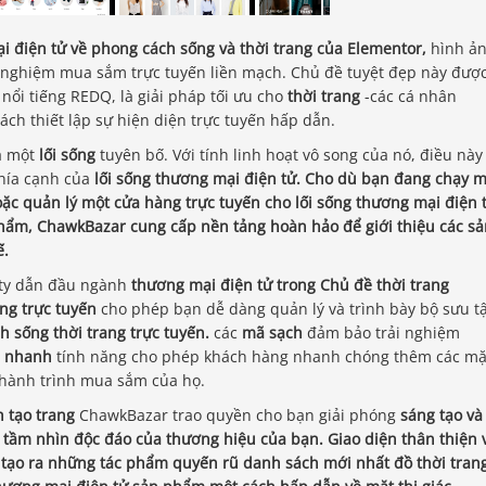
 điện tử về phong cách sống và thời trang của Elementor,
hình ả
ải nghiệm mua sắm trực tuyến liền mạch. Chủ đề tuyệt đẹp này đượ
 nổi tiếng REDQ, là giải pháp tối ưu cho
thời trang
-các cá nhân
ách thiết lập sự hiện diện trực tuyến hấp dẫn.
là một
lối sống
tuyên bố. Với tính linh hoạt vô song của nó, điều này
hía cạnh của
lối sống thương mại điện tử. Cho dù bạn đang chạy m
ặc quản lý một cửa hàng trực tuyến cho
lối sống thương mại điện 
hẩm, ChawkBazar cung cấp nền tảng hoàn hảo để giới thiệu các sả
ế.
ty dẫn đầu ngành
thương mại điện tử trong Chủ đề thời trang
ng trực tuyến
cho phép bạn dễ dàng quản lý và trình bày bộ sưu t
 sống thời trang trực tuyến.
các
mã sạch
đảm bảo trải nghiệm
n nhanh
tính năng cho phép khách hàng nhanh chóng thêm các mặ
hành trình mua sắm của họ.
h tạo trang
ChawkBazar trao quyền cho bạn giải phóng
sáng tạo và
 tầm nhìn độc đáo của thương hiệu của bạn. Giao diện thân thiện 
 tạo ra những tác phẩm quyến rũ
danh sách
mới nhất
đồ thời tran