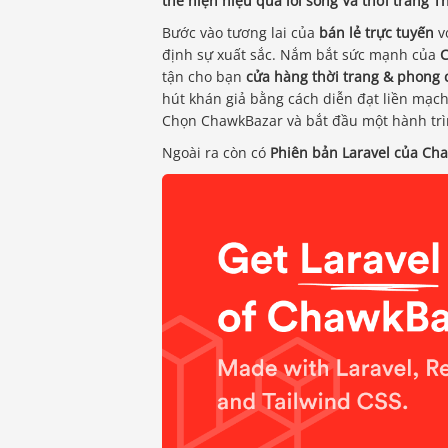
thể hiện hiệu quả
lối sống
Và
thời trang 
Bước vào tương lai của
bán lẻ trực tuyến
v
định sự xuất sắc. Nắm bắt sức mạnh của
C
tận cho bạn
cửa hàng thời trang & phong 
hút khán giả bằng cách diễn đạt liền mạc
Chọn ChawkBazar và bắt đầu một hành trì
Ngoài ra còn có
Phiên bản Laravel của Ch