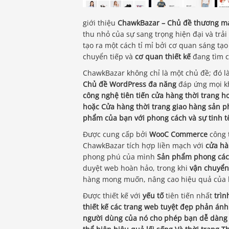
giới thiệu
ChawkBazar – Chủ đề thương mại
thu nhỏ của sự sang trọng hiện đại và tr
tạo ra một cách tỉ mỉ bởi cơ quan sáng tạo
chuyển tiếp và
cơ quan thiết kế
đang tìm c
ChawkBazar không chỉ là một chủ đề; đó 
Chủ đề WordPress đa năng
đáp ứng mọi k
công nghệ tiên tiến
cửa hàng thời trang
ho
hoặc
Cửa hàng thời trang giao hàng
sản p
phẩm của bạn với phong cách và sự tinh t
Được cung cấp bởi
WooC Commerce
công 
ChawkBazar tích hợp liền mạch với
cửa hà
phong phú của mình
Sản phẩm phong cách
duyệt web hoàn hảo, trong khi
vận chuyể
hàng mong muốn, nâng cao hiệu quả của 
Được thiết kế với
yếu tố
tiên tiến nhất
trìn
thiết kế các trang web tuyệt đẹp phản ánh
người dùng của nó cho phép bạn dễ dàng