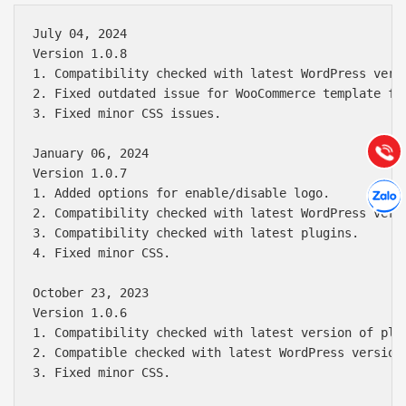
July 04, 2024

Báo giá & Đặt hàng:
Version 1.0.8

0903.976.769
1. Compatibility checked with latest WordPress versi
2. Fixed outdated issue for WooCommerce template fil
Hướng dẫn & Hỗ trợ:
3. Fixed minor CSS issues.

(028) 22.166.144
Tư vấn
Gọi cho
January 06, 2024

Version 1.0.7

Hợp tác
1. Added options for enable/disable logo.

Chát cù
2. Compatibility checked with latest WordPress versi
3. Compatibility checked with latest plugins.

4. Fixed minor CSS.

October 23, 2023

Version 1.0.6

1. Compatibility checked with latest version of plug
2. Compatible checked with latest WordPress version.
3. Fixed minor CSS.
