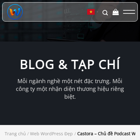
Chuyển
đến
▼
nội
dung
BLOG & TẠP CHÍ
Mỗi ngành nghề một nét đặc trưng. Mỗi
công ty một nhận diện thương hiệu riêng
biệt.
Trang chủ
/
Web WordPress Đẹp
/
Castora – Chủ đề Podcast Wo