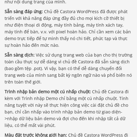
như nội dung trang của mình.
Sẵn sàng đáp ứng:
Chủ đề Castora WordPress đã được phát
triển với khả năng đáp ứng đầy đủ cho mọi kích cỡ thiết bị
như điện thoại di động, máy tính bảng, máy tính xách tay,
máy tính để bàn, v.v. với pixel hoàn hảo. Chỉ cần xem các bản
demo trực tiếp để tự mình thấy nó chi tiết, phức tạp và thực
sự hoàn hảo đến mức nào.
Sẵn sàng dịch:
Việc sử dụng trang web của bạn cho thị trường
toàn cầu thực sự dễ dàng vì chủ đề Castora đã sẵn sàng dịch
(bao gồm tệp .pot). Vì vậy, bạn có thể dễ dàng chuyển đổi
trang web của mình sang bất kỳ ngôn ngữ nào và phổ biến nó
trên toàn thế giới.
Trình nhập bản demo một cú nhấp chuột:
Chủ đề Castora đi
kèm với Trình nhập Demo chỉ bằng một cú nhấp chuột. Tính
năng tuyệt vời này sẽ thực hiện công việc cài đặt chủ đề cho
bạn, chỉ cần nhấp vào trình nhập bản demo từ giao diện-
>nhập dữ liệu bản demo và đợi cho đến khi nhập tất cả dữ
liệu, có thể mất vài phút.
Màu đặt trước không giới hạn:
Chủ đề Castora WordPress đi