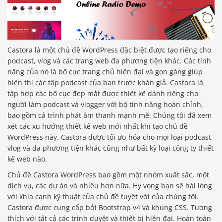
Castora là một chủ đề WordPress đặc biệt được tạo riêng cho
podcast, vlog và các trang web đa phương tiện khác. Các tính
năng của nó là bố cục trang chủ hiện đại và gọn gàng giúp
hiển thị các tập podcast của bạn trước khán giả. Castora là
tập hợp các bố cục đẹp mắt được thiết kế dành riêng cho
người làm podcast và vlogger với bộ tính năng hoàn chỉnh,
bao gồm cả trình phát âm thanh mạnh mẽ. Chúng tôi đã xem
xét các xu hướng thiết kế web mới nhất khi tạo chủ đề
WordPress này. Castora được tối ưu hóa cho mọi loại podcast,
vlog và đa phương tiện khác cũng như bất kỳ loại công ty thiết
kế web nào.
Chủ đề Castora WordPress bao gồm một nhóm xuất sắc, một
dịch vụ, các dự án và nhiều hơn nữa. Hy vọng bạn sẽ hài lòng
với khía cạnh kỹ thuật của chủ đề tuyệt vời của chúng tôi.
Castora được cung cấp bởi Bootstrap v4 và khung CSS. Tương
thích với tất cả các trình duyệt và thiết bị hiện đại. Hoàn toàn