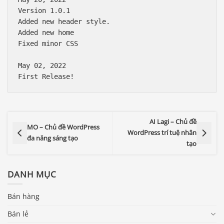
Version 1.0.1

Added new header style.

Added new home

Fixed minor CSS

May 02, 2022

AI Lagi – Chủ đề
MO – Chủ đề WordPress
WordPress trí tuệ nhân
đa năng sáng tạo
tạo
DANH MỤC
Bán hàng
Bán lẻ