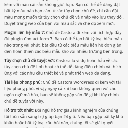
kèm với màu cài sẵn không giới hạn. Bạn có thể dễ dàng đặt
bất kỳ màu nào bạn cần từ các tùy chọn chủ đề, chỉ cần đặt
màu mong muốn từ tùy chọn chủ đề và nhấp vào lưu thay đổi.
Duyệt trang web của bạn với màu sắc và chế độ xem mới.
Plugin liên hệ mẫu 7:
Chủ đề Castora đi kèm với tích hợp đầy
đủ plugin Contact form 7. Bạn có thể tạo bất kỳ loại biểu mẫu
nào trong vài phút, bắt đầu từ các biểu mẫu liên hệ đơn giản
đến hoàn thiện các biểu mẫu khó với nhiều trường bên trong.
Tùy chọn chủ đề tuyệt vời:
Castora là ví dụ hoàn hảo về các
tùy chọn chủ đề linh hoạt có thể dễ dàng điều chỉnh và thích
ứng với các nhu cầu thiết kế và phát triển web đa dạng.
Tài liệu phong phú:
Chủ đề Castora WordPress đi kèm với tài
liệu phong phú, vì vậy ngay cả khi bạn không quen với các
ngôn ngữ mã hóa, bạn sẽ không gặp vấn đề gì khi tùy chỉnh
chủ đề tuyệt vời này.
Hỗ trợ tốt nhất:
Đội ngũ hỗ trợ giàu kinh nghiệm của chúng
tôi luôn sẵn sàng trợ giúp bạn 24 giờ. Nếu bạn gặp bất kỳ khó
khăn hoặc bất kỳ loại câu hỏi nào, chúng tôi sẽ giải quyết