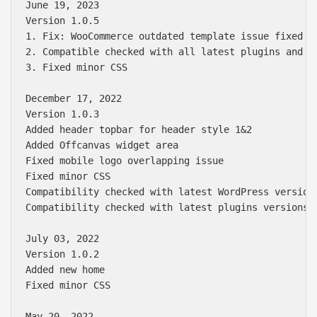
June 19, 2023

Version 1.0.5

1. Fix: WooCommerce outdated template issue fixed

2. Compatible checked with all latest plugins and Wo
3. Fixed minor CSS

December 17, 2022

Version 1.0.3

Added header topbar for header style 1&2

Added Offcanvas widget area

Fixed mobile logo overlapping issue

Fixed minor CSS

Compatibility checked with latest WordPress version

Compatibility checked with latest plugins versions

July 03, 2022

Version 1.0.2

Added new home

Fixed minor CSS

May 20, 2022
