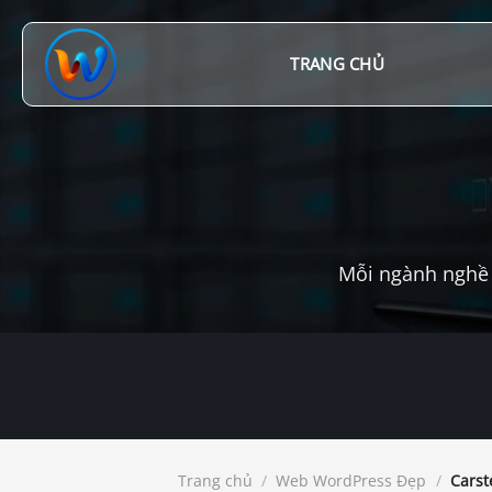
Chuyển
đến
nội
TRANG CHỦ
dung
Mỗi ngành nghề 
Trang chủ
/
Web WordPress Đẹp
/
Carst