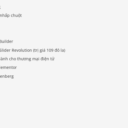
g
 nhấp chuột
Builder
der Revolution (trị giá 109 đô la)
ành cho thương mại điện tử
Elementor
utenberg