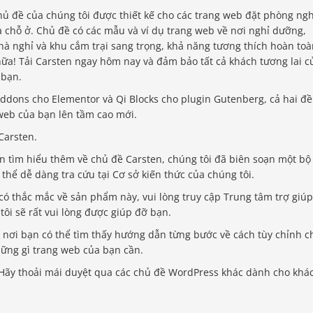
hủ đề của chúng tôi được thiết kế cho các trang web đặt phòng ngh
 chỗ ở. Chủ đề có các mẫu và ví dụ trang web về nơi nghỉ dưỡng,
à nghỉ và khu cắm trại sang trọng, khả năng tương thích hoàn toà
ữa! Tải Carsten ngay hôm nay và đảm bảo tất cả khách tương lai c
 bạn.
Addons cho Elementor và Qi Blocks cho plugin Gutenberg, cả hai đ
 web của bạn lên tầm cao mới.
Carsten.
 tìm hiểu thêm về chủ đề Carsten, chúng tôi đã biên soạn một bộ
thể dễ dàng tra cứu tại Cơ sở kiến ​​thức của chúng tôi.
ó thắc mắc về sản phẩm này, vui lòng truy cập Trung tâm trợ giúp
ôi sẽ rất vui lòng được giúp đỡ bạn.
nơi bạn có thể tìm thấy hướng dẫn từng bước về cách tùy chỉnh c
hững gì trang web của bạn cần.
 Hãy thoải mái duyệt qua các chủ đề WordPress khác dành cho khá