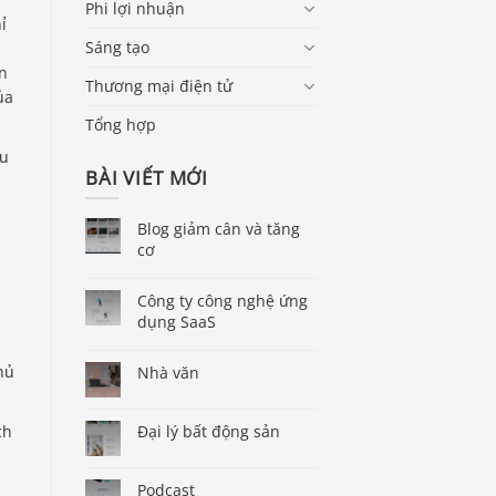
Phi lợi nhuận
ỉ
Sáng tạo
n
Thương mại điện tử
ủa
Tổng hợp
ều
BÀI VIẾT MỚI
Blog giảm cân và tăng
cơ
Công ty công nghệ ứng
dụng SaaS
hủ
Nhà văn
ch
Đại lý bất động sản
Podcast