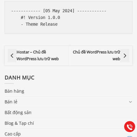
------------ [05 May 2024] ------------

    #! Version 1.0.0

Hostar – Chủ đề
Chủ đề WordPress lưu trữ
WordPress lưu trữ web
web
DANH MỤC
Báo giá & Đặt hàng:
Bán hàng
0903.976.769
Bán lẻ
Bất động sản
Hướng dẫn & Hỗ trợ:
(028) 22.166.144
Tư vấn
Blog & Tạp chí
Gọi cho
Cao cấp