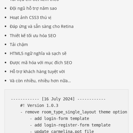
Đội ngũ hỗ trợ năm sao
Hoạt ảnh CSS3 thú vị
Đáp ứng và sẵn sàng cho Retina
Thiết kế tối ưu hóa SEO
Tải chậm
HTML5 ngữ nghĩa và sạch sẽ
Được mã hóa với mục đích SEO
Hỗ trợ khách hàng tuyệt vời
Và còn nhiều, nhiều hơn nữa…
------------ [16 July 2024] ------------

    #! Version 1.0.3

    - remove room_type_single_layout theme option

        - add login-form template

        - add login-register-form template

        - update carmelina.pot file 
