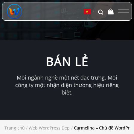
Chuyển
đến
▼
nội
dung
BÁN LẺ
Mỗi ngành nghề một nét đặc trưng. Mỗi
công ty một nhận diện thương hiệu riêng
biệt.
Trang chủ
/
Web WordPress Đẹp
/
Carmelina – Chủ đề WordPres