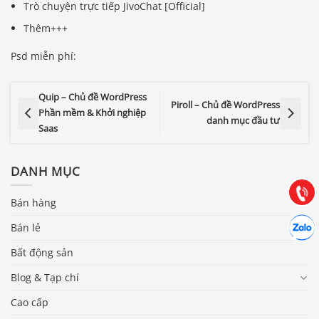
Trò chuyện trực tiếp JivoChat [Official]
Thêm+++
Psd miễn phí:
Quip – Chủ đề WordPress
Piroll – Chủ đề WordPress
Báo giá & Đặt hàng:
Phần mềm & Khởi nghiệp
danh mục đầu tư
0903.976.769
Saas
Hướng dẫn & Hỗ trợ:
DANH MỤC
(028) 22.166.144
Tư vấn
Gọi cho
Bán hàng
Hợp tác
Chát cù
Bán lẻ
Bất động sản
Blog & Tạp chí
Cao cấp