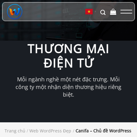
Chuyển
đến
▼
nội
dung
THƯƠNG MẠI
ĐIỆN TỬ
Mỗi ngành nghề một nét đặc trưng. Mỗi
công ty một nhận diện thương hiệu riêng
biệt.
Trang chủ
/
Web WordPress Đẹp
/
Canifa – Chủ đề WordPress W