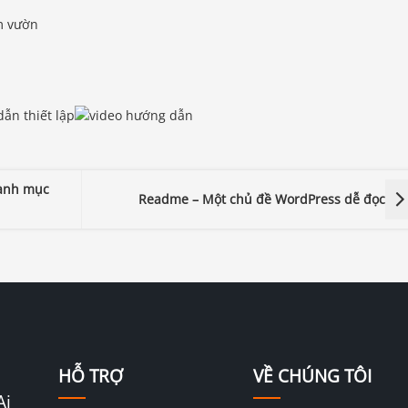
m vườn
anh mục
Readme – Một chủ đề WordPress dễ đọc
HỖ TRỢ
VỀ CHÚNG TÔI
Ai