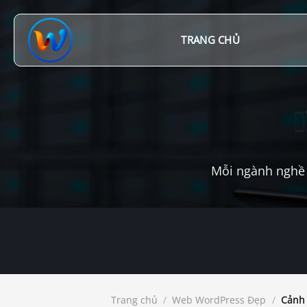
Chuyển
đến
nội
TRANG CHỦ
dung
Mỗi ngành nghề 
Trang chủ
/
Web WordPress Đẹp
/
Cảnh 