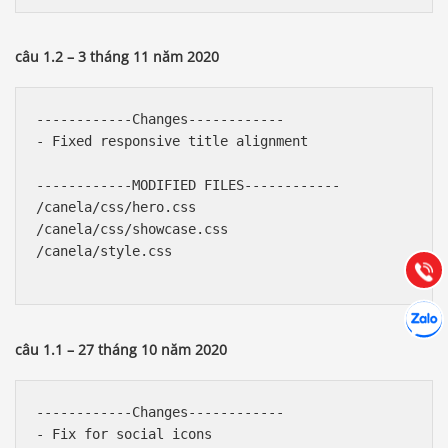
câu 1.2 – 3 tháng 11 năm 2020
------------Changes------------

- Fixed responsive title alignment

Báo giá & Đặt hàng:
0903.976.769
------------MODIFIED FILES------------

/canela/css/hero.css

Hướng dẫn & Hỗ trợ:
/canela/css/showcase.css

(028) 22.166.144
/canela/style.css

Tư vấn
Gọi cho
Hợp tác
Chát cù
câu 1.1 – 27 tháng 10 năm 2020
------------Changes------------

- Fix for social icons
