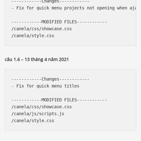
------------Changes------------

- Fix for quick menu projects not opening when ajax 
------------MODIFIED FILES------------

/canela/css/showcase.css

câu 1.6 – 13 tháng 4 năm 2021
------------Changes------------

- Fix for quick menu titles

------------MODIFIED FILES------------

/canela/css/showcase.css

/canela/js/scripts.js
