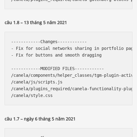
câu 1.8 – 13 tháng 5 năm 2021
------------Changes------------

- Fix for social networks sharing in portfolio pages
- Fix for buttons and smooth dragging

------------MODIFIED FILES------------

/canela/components/helper_classes/tgm-plugin-activat
/canela/js/scripts.js

/canela/plugins_required/canela-functionality-plugin
câu 1.7 – ngày 6 tháng 5 năm 2021