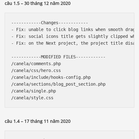
câu 1.5 – 30 tháng 12 năm 2020
------------Changes------------

- Fix: unable to click blog links when smooth drag i
- Fix: social icons title gets slightly clipped when
- Fix: on the Next project, the project title disapp
------------MODIFIED FILES------------

/canela/comments.php

/canela/css/hero.css

/canela/include/hooks-config.php

/canela/sections/blog_post_section.php

/canela/single.php

câu 1.4 – 17 tháng 11 năm 2020