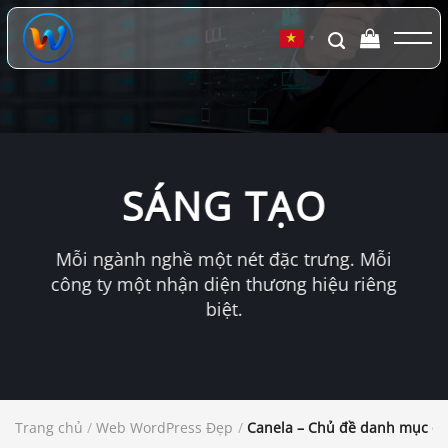
Chuyển
đến
▼
nội
dung
SÁNG TẠO
Mỗi ngành nghề một nét đặc trưng. Mỗi
công ty một nhận diện thương hiệu riêng
biệt.
Trang chủ
/
Web WordPress Đẹp
/
Canela – Chủ đề danh mục đầ