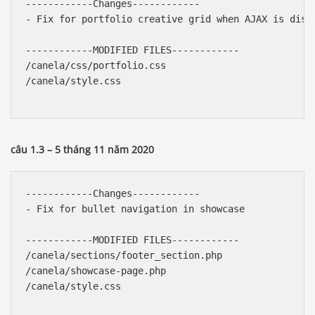
------------Changes------------

- Fix for portfolio creative grid when AJAX is disab
------------MODIFIED FILES------------

/canela/css/portfolio.css

/canela/style.css

câu 1.3 – 5 tháng 11 năm 2020
------------Changes------------

- Fix for bullet navigation in showcase

------------MODIFIED FILES------------

/canela/sections/footer_section.php

/canela/showcase-page.php

/canela/style.css
