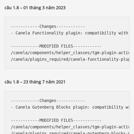
câu 1.8 – 01 tháng 3 năm 2023
------------Changes------------

- Canela Functionality plugin: compatibility with P
------------MODIFIED FILES------------

/canela/components/helper_classes/tgm-plugin-activat
câu 1.8 – 23 tháng 7 năm 2021
------------Changes------------

- Canela Gutenberg Blocks plugin: compatibility wit
------------MODIFIED FILES------------

/canela/components/helper_classes/tgm-plugin-activat