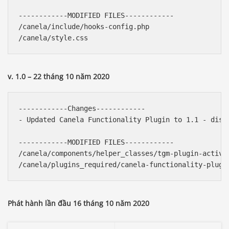
------------MODIFIED FILES------------

/canela/include/hooks-config.php

v. 1.0 – 22 tháng 10 năm 2020
------------Changes------------

- Updated Canela Functionality Plugin to 1.1 - disab
------------MODIFIED FILES------------

/canela/components/helper_classes/tgm-plugin-activat
Phát hành lần đầu 16 tháng 10 năm 2020