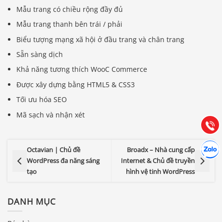
Mẫu trang có chiều rộng đầy đủ
Mẫu trang thanh bên trái / phải
Biểu tượng mạng xã hội ở đầu trang và chân trang
Sẵn sàng dịch
Báo giá & Đặt hàng:
Khả năng tương thích WooC Commerce
0903.976.769
Được xây dựng bằng HTML5 & CSS3
Tối ưu hóa SEO
Hướng dẫn & Hỗ trợ:
(028) 22.166.144
Mã sạch và nhận xét
Tư vấn
Gọi cho
Hợp tác
Chát cù
Octavian | Chủ đề
Broadx – Nhà cung cấp
WordPress đa năng sáng
Internet & Chủ đề truyền
tạo
hình vệ tinh WordPress
DANH MỤC