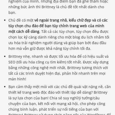
nghiệm của mình, những địa điểm bạn đã ghé thăm hoặc
những bức ảnh thì Brittney là chủ đề tốt nhất dành cho
bạn.
Chủ đề có một
vẻ ngoài trang nhã, kiểu chữ đẹp và có các
tùy chọn chu đáo để bạn tùy chỉnh trang web của mình
một cách dễ dàng
. Tất cả các tùy chọn, tùy chọn đều được
chọn lọc kỹ càng dành riêng cho một blog du lịch nhằm tối
ưu hóa trải nghiệm người dùng và giúp bạn bớt đau đầu
hơn mà vẫn giữ được khả năng tùy chỉnh tối đa.
Brittney nhẹ, nhanh và được tối ưu hóa để có hiệu suất và
SEO (tối ưu hóa công cụ tìm kiếm) tốt nhất. Được xây dựng
bằng những công nghệ mới nhất, Brittney tương thích với
tất cả các trình duyệt hiện đại, phản hồi nhanh trên mọi
màn hình!
Bạn cảm thấy mệt mỏi với các chủ đề quái vật nặng nề, cần
thiết kế trang web độc đáo với thiết lập dễ dàng? Brittney
là sự lựa chọn của bạn! Chia sẻ suy nghĩ/ý tưởng/câu
chuyện của bạn, kết nối với mạng xã hội, cho phép công
chúng bình luận, phát triển sự nổi tiếng của bạn với
Brittney! Brittney sử dụng chức năng gốc của WordPress để