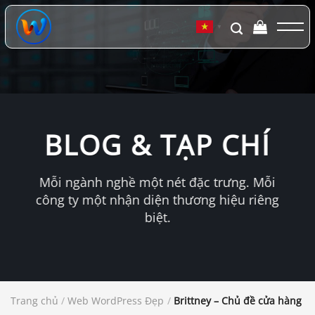
Chuyển
đến
▼
nội
dung
BLOG & TẠP CHÍ
Mỗi ngành nghề một nét đặc trưng. Mỗi
công ty một nhận diện thương hiệu riêng
biệt.
Trang chủ
/
Web WordPress Đẹp
/
Brittney – Chủ đề cửa hàng v