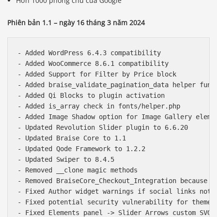
Hơn 1000 phông chữ của Google
Phiên bản 1.1 – ngày 16 tháng 3 năm 2024
- Added WordPress 6.4.3 compatibility

- Added WooCommerce 8.6.1 compatibility

- Added Support for Filter by Price block

- Added braise_validate_pagination_data helper funct
- Added Qi Blocks to plugin activation

- Added is_array check in fonts/helper.php

- Added Image Shadow option for Image Gallery elemen
- Updated Revolution Slider plugin to 6.6.20

- Updated Braise Core to 1.1

- Updated Qode Framework to 1.2.2

- Updated Swiper to 8.4.5

- Removed __clone magic methods

- Removed BraiseCore_Checkout_Integration because no
- Fixed Author widget warnings if social links not p
- Fixed potential security vulnerability for theme a
- Fixed Elements panel -> Slider Arrows custom SVG g