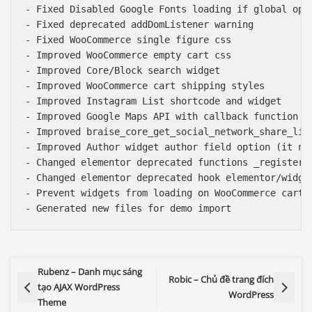
- Fixed Disabled Google Fonts loading if global opti
- Fixed deprecated addDomListener warning

- Fixed WooCommerce single figure css

- Improved WooCommerce empty cart css

- Improved Core/Block search widget

- Improved WooCommerce cart shipping styles

- Improved Instagram List shortcode and widget

- Improved Google Maps API with callback function

- Improved braise_core_get_social_network_share_link
- Improved Author widget author field option (it now
- Changed elementor deprecated functions _register_
- Changed elementor deprecated hook elementor/widget
- Prevent widgets from loading on WooCommerce cart p
Rubenz – Danh mục sáng
Robic – Chủ đề trang đích
tạo AJAX WordPress
WordPress
Theme