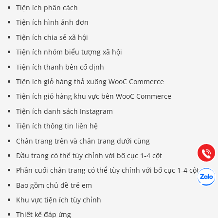
Tiện ích phân cách
Tiện ích hình ảnh đơn
Tiện ích chia sẻ xã hội
Tiện ích nhóm biểu tượng xã hội
Tiện ích thanh bên cố định
Tiện ích giỏ hàng thả xuống WooC Commerce
Báo giá & Đặt hàng:
Tiện ích giỏ hàng khu vực bên WooC Commerce
0903.976.769
Tiện ích danh sách Instagram
Tiện ích thông tin liên hệ
Hướng dẫn & Hỗ trợ:
Chân trang trên và chân trang dưới cùng
(028) 22.166.144
Tư vấn
Gọi cho
Đầu trang có thể tùy chỉnh với bố cục 1-4 cột
Phần cuối chân trang có thể tùy chỉnh với bố cục 1-4 cột
Hợp tác
Chát cù
Bao gồm chủ đề trẻ em
Khu vực tiện ích tùy chỉnh
Thiết kế đáp ứng