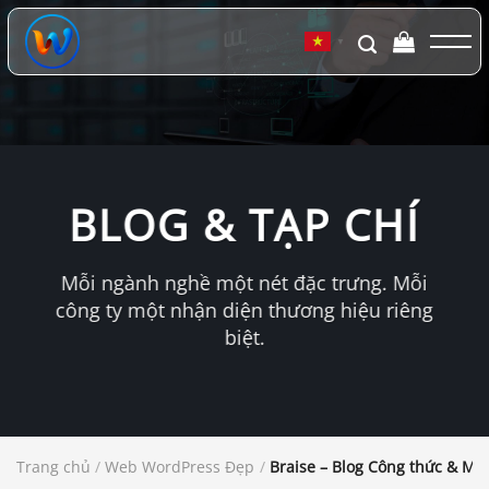
Chuyển
đến
▼
nội
dung
BLOG & TẠP CHÍ
Mỗi ngành nghề một nét đặc trưng. Mỗi
công ty một nhận diện thương hiệu riêng
biệt.
Trang chủ
/
Web WordPress Đẹp
/
Braise – Blog Công thức & Mó