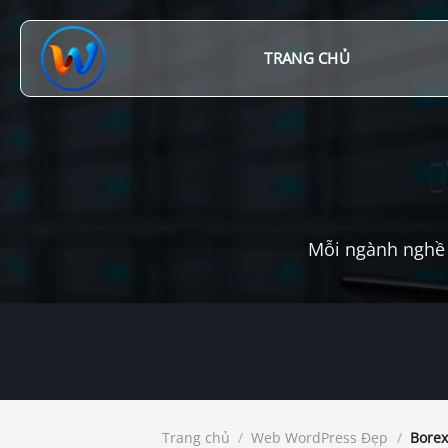
Chuyển
đến
nội
TRANG CHỦ
dung
Mỗi ngành nghề 
Trang chủ
/
Web WordPress Đẹp
/
Borex