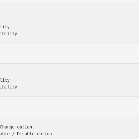
ity

ity

Change option.

able / Disable option.
