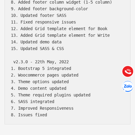
8. Added footer column widget (1-5 column)

9. Added footer background-color

10. Updated footer SASS

11. Fixed responsive issues

12. Added Grid template element for Book

Báo giá & Đặt hàng:
13. Added Grid template element for Write 

0903.976.769
14. Updated demo data

15. Updated SASS & CSS

Hướng dẫn & Hỗ trợ:
 v2.3.0 - 22th May, 2022

(028) 22.166.144
Tư vấn
1. Bootstrap 5 integrated

Gọi cho
2. Woocommerce pages updated

3. Theme options updated

Hợp tác
Chát cù
4. Demo content updated

5. Theme required plugins updated

6. SASS integrated

7. Improved Responsiveness
