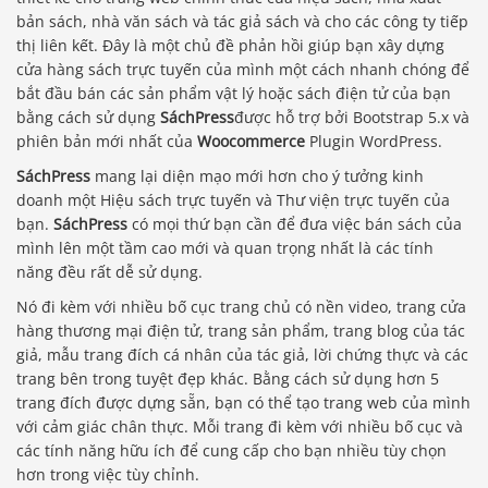
bản sách, nhà văn sách và tác giả sách và cho các công ty tiếp
thị liên kết. Đây là một chủ đề phản hồi giúp bạn xây dựng
cửa hàng sách trực tuyến của mình một cách nhanh chóng để
bắt đầu bán các sản phẩm vật lý hoặc sách điện tử của bạn
bằng cách sử dụng
SáchPress
được hỗ trợ bởi Bootstrap 5.x và
phiên bản mới nhất của
Woocommerce
Plugin WordPress.
SáchPress
mang lại diện mạo mới hơn cho ý tưởng kinh
doanh một Hiệu sách trực tuyến và Thư viện trực tuyến của
bạn.
SáchPress
có mọi thứ bạn cần để đưa việc bán sách của
mình lên một tầm cao mới và quan trọng nhất là các tính
năng đều rất dễ sử dụng.
Nó đi kèm với nhiều bố cục trang chủ có nền video, trang cửa
hàng thương mại điện tử, trang sản phẩm, trang blog của tác
giả, mẫu trang đích cá nhân của tác giả, lời chứng thực và các
trang bên trong tuyệt đẹp khác. Bằng cách sử dụng hơn 5
trang đích được dựng sẵn, bạn có thể tạo trang web của mình
với cảm giác chân thực. Mỗi trang đi kèm với nhiều bố cục và
các tính năng hữu ích để cung cấp cho bạn nhiều tùy chọn
hơn trong việc tùy chỉnh.