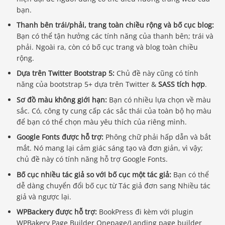
bạn.
Thanh bên trái/phải, trang toàn chiều rộng và bố cục blog:
Bạn có thể tận hưởng các tính năng của thanh bên; trái và
phải. Ngoài ra, còn có bố cục trang và blog toàn chiều
rộng.
Dựa trên Twitter Bootstrap 5:
Chủ đề này cũng có tính
năng của bootstrap 5+ dựa trên Twitter &
SASS tích hợp
.
Sơ đồ màu không giới hạn:
Bạn có nhiều lựa chọn về màu
sắc. Có, công ty cung cấp các sắc thái của toàn bộ họ màu
để bạn có thể chọn màu yêu thích của riêng mình.
Google Fonts được hỗ trợ:
Phông chữ phải hấp dẫn và bắt
mắt. Nó mang lại cảm giác sáng tạo và đơn giản, vì vậy;
chủ đề này có tính năng hỗ trợ Google Fonts.
Bố cục nhiều tác giả so với bố cục một tác giả:
Bạn có thể
dễ dàng chuyển đổi bố cục từ Tác giả đơn sang Nhiều tác
giả và ngược lại.
WPBackery được hỗ trợ:
BookPress đi kèm với plugin
WPBakery Page Builder Onepage/Landing page builder