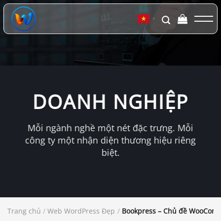
Chuyển
đến
▼
nội
dung
DOANH NGHIỆP
Mỗi ngành nghề một nét đặc trưng. Mỗi
công ty một nhận diện thương hiệu riêng
biệt.
Trang chủ
/
Web WordPress Đẹp
/
Bookpress – Chủ đề WooCommer