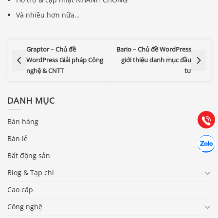
Và nhiều hơn nữa…
Graptor – Chủ đề
Bario – Chủ đề WordPress
WordPress Giải pháp Công
giới thiệu danh mục đầu
Báo giá & Đặt hàng:
nghệ & CNTT
tư
0903.976.769
Hướng dẫn & Hỗ trợ:
DANH MỤC
(028) 22.166.144
Tư vấn
Gọi cho
Bán hàng
Hợp tác
Bán lẻ
Chát cù
Bất động sản
Blog & Tạp chí
Cao cấp
Công nghệ