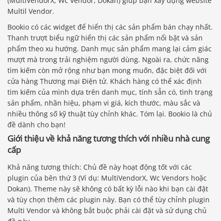
(MultiVendorX, Wc Vendor, Dokan) giúp bạn xây dựng website
Multil Vendor.
Bookio có các widget để hiển thị các sản phẩm bán chạy nhất.
Thanh trượt biểu ngữ hiển thị các sản phẩm nổi bật và sản
phẩm theo xu hướng. Danh mục sản phẩm mang lại cảm giác
mượt mà trong trải nghiệm người dùng. Ngoài ra, chức năng
tìm kiếm còn mở rộng như bạn mong muốn, đặc biệt đối với
cửa hàng Thương mại Điện tử. Khách hàng có thể xác định
tìm kiếm của mình dựa trên danh mục, tính sẵn có, tình trạng
sản phẩm, nhãn hiệu, phạm vi giá, kích thước, màu sắc và
nhiều thông số kỹ thuật tùy chỉnh khác. Tóm lại. Bookio là chủ
đề dành cho bạn!
Giới thiệu về khả năng tương thích với nhiều nhà cung
cấp
Khả năng tương thích: Chủ đề này hoạt động tốt với các
plugin của bên thứ 3 (Ví dụ: MultiVendorX, Wc Vendors hoặc
Dokan). Theme này sẽ không có bất kỳ lỗi nào khi bạn cài đặt
và tùy chọn thêm các plugin này. Bạn có thể tùy chỉnh plugin
Multi Vendor và không bắt buộc phải cài đặt và sử dụng chủ