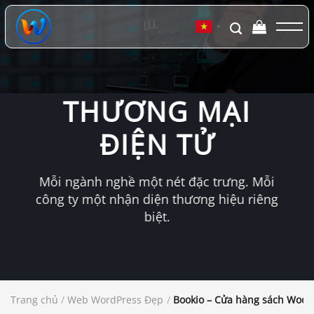
Chuyển
đến
▼
nội
dung
THƯƠNG MẠI
ĐIỆN TỬ
Mỗi ngành nghề một nét đặc trưng. Mỗi
công ty một nhận diện thương hiệu riêng
biệt.
Trang chủ
/
Web WordPress Đẹp
/
Bookio – Cửa hàng sách Woo