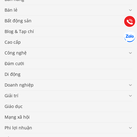
Hướng dẫn & Hỗ trợ:
Bán lẻ
(028) 22.166.144
Tư vấn
Bất động sản
Gọi cho
Blog & Tạp chí
Hợp tác
Chát cù
Cao cấp
Công nghệ
Đám cưới
Di động
Doanh nghiệp
Giải trí
Giáo dục
Mạng xã hội
Phi lợi nhuận