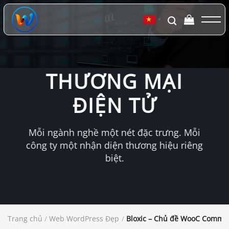
Chuyển
đến
▼
nội
dung
THƯƠNG MẠI
ĐIỆN TỬ
Mỗi ngành nghề một nét đặc trưng. Mỗi
công ty một nhận diện thương hiệu riêng
biệt.
Trang chủ
/
Web WordPress Đẹp
/
Bloxic – Chủ đề WooC Commer