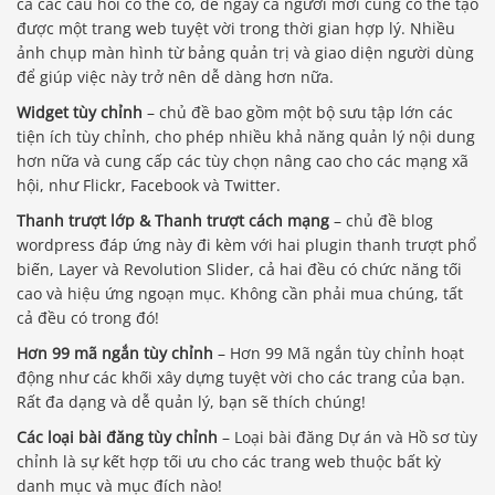
cả các câu hỏi có thể có, để ngay cả người mới cũng có thể tạo
được một trang web tuyệt vời trong thời gian hợp lý. Nhiều
ảnh chụp màn hình từ bảng quản trị và giao diện người dùng
để giúp việc này trở nên dễ dàng hơn nữa.
Widget tùy chỉnh
– chủ đề bao gồm một bộ sưu tập lớn các
tiện ích tùy chỉnh, cho phép nhiều khả năng quản lý nội dung
hơn nữa và cung cấp các tùy chọn nâng cao cho các mạng xã
hội, như Flickr, Facebook và Twitter.
Thanh trượt lớp & Thanh trượt cách mạng
– chủ đề blog
wordpress đáp ứng này đi kèm với hai plugin thanh trượt phổ
biến, Layer và Revolution Slider, cả hai đều có chức năng tối
cao và hiệu ứng ngoạn mục. Không cần phải mua chúng, tất
cả đều có trong đó!
Hơn 99 mã ngắn tùy chỉnh
– Hơn 99 Mã ngắn tùy chỉnh hoạt
động như các khối xây dựng tuyệt vời cho các trang của bạn.
Rất đa dạng và dễ quản lý, bạn sẽ thích chúng!
Các loại bài đăng tùy chỉnh
– Loại bài đăng Dự án và Hồ sơ tùy
chỉnh là sự kết hợp tối ưu cho các trang web thuộc bất kỳ
danh mục và mục đích nào!