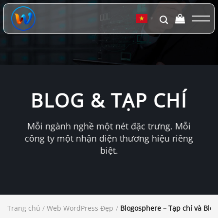
Chuyển
đến
▼
nội
dung
BLOG & TẠP CHÍ
Mỗi ngành nghề một nét đặc trưng. Mỗi
công ty một nhận diện thương hiệu riêng
biệt.
Trang chủ
/
Web WordPress Đẹp
/
Blogosphere – Tạp chí và Bl