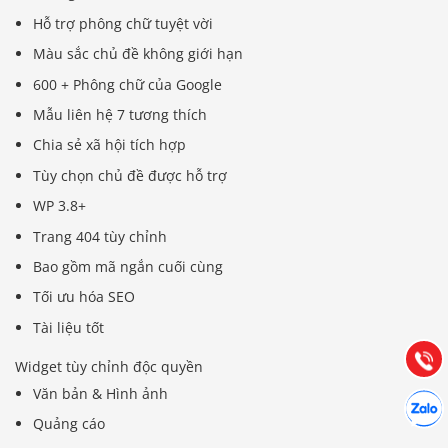
Hỗ trợ phông chữ tuyệt vời
Màu sắc chủ đề không giới hạn
600 + Phông chữ của Google
Mẫu liên hệ 7 tương thích
Chia sẻ xã hội tích hợp
Tùy chọn chủ đề được hỗ trợ
WP 3.8+
Trang 404 tùy chỉnh
Báo giá & Đặt hàng:
0903.976.769
Bao gồm mã ngắn cuối cùng
Tối ưu hóa SEO
Hướng dẫn & Hỗ trợ:
Tài liệu tốt
(028) 22.166.144
Tư vấn
Gọi cho
Widget tùy chỉnh độc quyền
Văn bản & Hình ảnh
Hợp tác
Chát cù
Quảng cáo