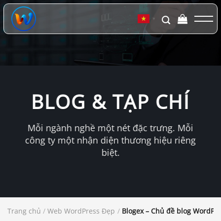
Chuyển
đến
▼
nội
dung
BLOG & TẠP CHÍ
Mỗi ngành nghề một nét đặc trưng. Mỗi
công ty một nhận diện thương hiệu riêng
biệt.
Trang chủ
/
Web WordPress Đẹp
/
Blogex – Chủ đề blog WordPre