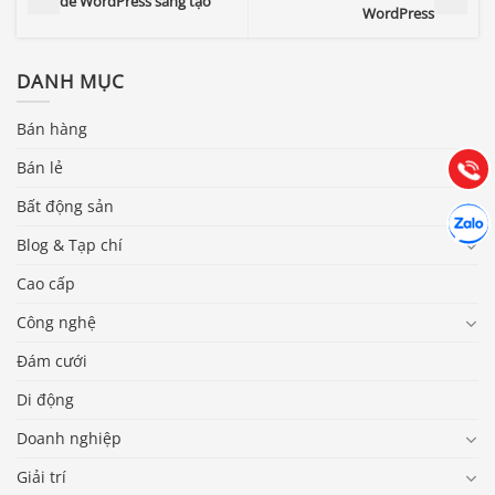
đề WordPress sáng tạo
WordPress
Báo giá & Đặt hàng:
0903.976.769
DANH MỤC
Hướng dẫn & Hỗ trợ:
Bán hàng
(028) 22.166.144
Tư vấn
Gọi cho
Bán lẻ
Bất động sản
Hợp tác
Chát cù
Blog & Tạp chí
Cao cấp
Công nghệ
Đám cưới
Di động
Doanh nghiệp
Giải trí