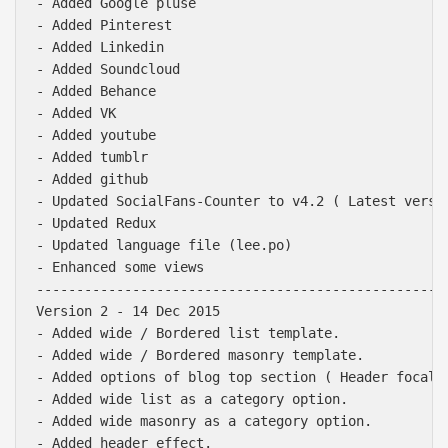
- Added Google pluse

- Added Pinterest

- Added Linkedin

- Added Soundcloud

- Added Behance

- Added VK

- Added youtube

- Added tumblr

- Added github

- Updated SocialFans-Counter to v4.2 ( Latest versio
- Updated Redux

- Updated language file (lee.po)

- Enhanced some views

----------------------------------------------------
Version 2 - 14 Dec 2015

- Added wide / Bordered list template.

- Added wide / Bordered masonry template.

- Added options of blog top section ( Header focal p
- Added wide list as a category option.

- Added wide masonry as a category option.

- Added header effect.
