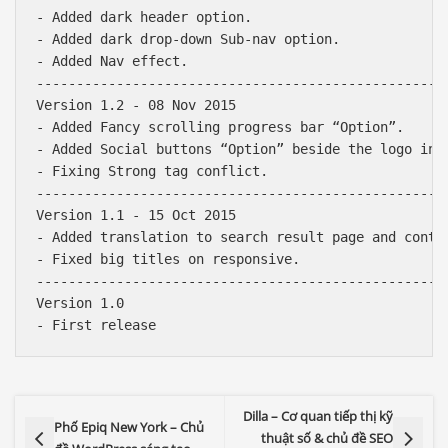
- Added dark header option.

- Added dark drop-down Sub-nav option.

- Added Nav effect.

----------------------------------------------------
Version 1.2 - 08 Nov 2015

- Added Fancy scrolling progress bar “Option”.

- Added Social buttons “Option” beside the logo in h
- Fixing Strong tag conflict.

----------------------------------------------------
Version 1.1 - 15 Oct 2015

- Added translation to search result page and contac
- Fixed big titles on responsive.

----------------------------------------------------
Version 1.0

Dilla – Cơ quan tiếp thị kỹ
Phố Epiq New York – Chủ
thuật số & chủ đề SEO