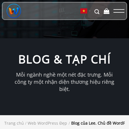
Chuyển
đến
▼
nội
dung
BLOG & TẠP CHÍ
Mỗi ngành nghề một nét đặc trưng. Mỗi
công ty một nhận diện thương hiệu riêng
biệt.
Trang chủ
/
Web WordPress Đẹp
/
Blog của Lee. Chủ đề WordPres