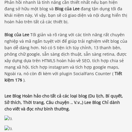
Phản hồi nhanh là tính năng cần thiết nhất nếu bạn hiện
đang sở hữu một blog và
Blog của Lee
đang tận dụng tối đa
khái niệm này, Vì vậy, bạn sẽ có giao diện và nội dung hiển thị
hoàn hảo trên tất cả các thiết bị.
Blog của Lee
Tối giản và rõ ràng với các tính năng rất chuyên
nghiệp và mã ngắn tuyệt vời để giúp trải nghiệm viết blog của
bạn dễ dàng hơn. Nó có 5 tiện ích tùy chỉnh, 13 thanh bên,
phông chữ google, sẵn sàng dịch thuật, sẵn sàng retina, được
xây dựng dựa trên HTML5 hoàn hảo về SEO, tích hợp chia sẻ
mạng xã hội, tích hợp instagram và tích hợp google maps,
Ngoài ra, nó còn đi kèm với plugin SocialFans Counter (
Tiết
kiệm 17$
).
Lee Blog Hoàn hảo cho tất cả các loại blog (Du lịch, Bí quyết,
Sở thích, Thời trang, Câu chuyện .. V.v.,) Lee Blog Chỉ dành
cho viết và đọc như bình thường.