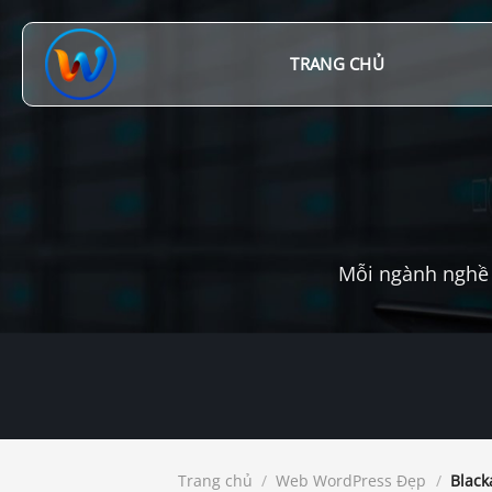
Chuyển
đến
nội
TRANG CHỦ
dung
Mỗi ngành nghề 
Trang chủ
/
Web WordPress Đẹp
/
Black