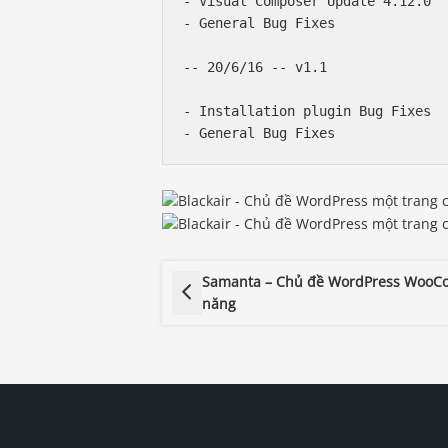
- Visual Composer Update 4.12.0

- General Bug Fixes

-- 20/6/16 -- v1.1

- Installation plugin Bug Fixes

Samanta – Chủ đề WordPress WooC
năng