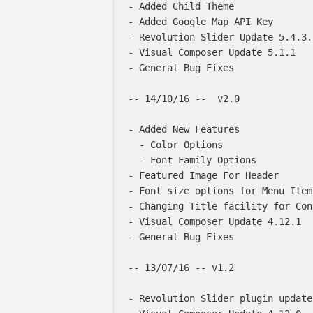
- Added Child Theme

- Added Google Map API Key

- Revolution Slider Update 5.4.3.1
- Visual Composer Update 5.1.1

- General Bug Fixes

-- 14/10/16 --  v2.0

- Added New Features

  - Color Options

  - Font Family Options

- Featured Image For Header

- Font size options for Menu Items
- Changing Title facility for Con
- Visual Composer Update 4.12.1

- General Bug Fixes

-- 13/07/16 -- v1.2

- Revolution Slider plugin update
