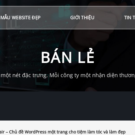
MẪU WEBSITE ĐẸP
GIỚI THIỆU
TIN 
BÁN LẺ
một nét đặc trưng. Mỗi công ty một nhận diện thương 
air – Chủ đề WordPress một trang cho tiệm làm tóc và làm đẹp