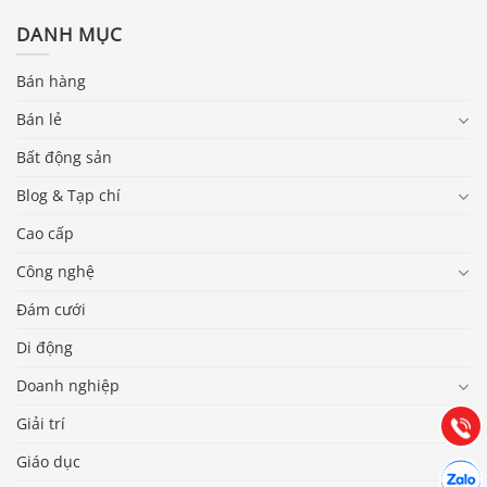
DANH MỤC
Bán hàng
Bán lẻ
Bất động sản
Blog & Tạp chí
Cao cấp
Công nghệ
Báo giá & Đặt hàng:
Đám cưới
0903.976.769
Di động
Hướng dẫn & Hỗ trợ:
Doanh nghiệp
(028) 22.166.144
Tư vấn
Giải trí
Gọi cho
Giáo dục
Hợp tác
Chát cù