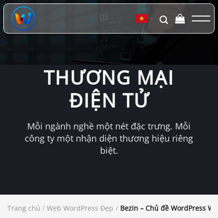
Chuyển
đến
▼
nội
dung
THƯƠNG MẠI
ĐIỆN TỬ
Mỗi ngành nghề một nét đặc trưng. Mỗi
công ty một nhận diện thương hiệu riêng
biệt.
Trang chủ
/
Web WordPress Đẹp
/
Bezin – Chủ đề WordPress W