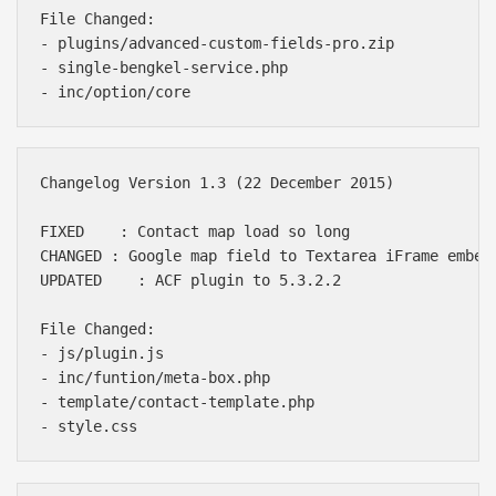
File Changed:

- plugins/advanced-custom-fields-pro.zip

- single-bengkel-service.php

Changelog Version 1.3 (22 December 2015)

FIXED    : Contact map load so long

CHANGED : Google map field to Textarea iFrame embed 
UPDATED    : ACF plugin to 5.3.2.2

File Changed:

- js/plugin.js

- inc/funtion/meta-box.php

- template/contact-template.php
