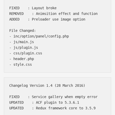
FIXED    : Layout broke

REMOVED    : Animsition effect and function

ADDED    : Preloader use image option

File Changed:

- inc/option/panel/config.php

- js/main.js

- js/plugin.js

- css/plugin.css

- header.php

Changelog Version 1.4 (28 March 2016)

FIXED    : Service gallery when empty error

UPDATED    : ACF plugin to 5.3.6.1

UPDATED    : Redux framework core to 3.5.9
