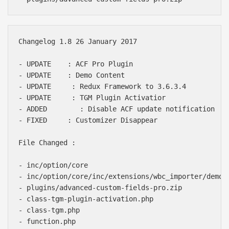
Changelog 1.8 26 January 2017

- UPDATE    : ACF Pro Plugin

- UPDATE    : Demo Content

- UPDATE     : Redux Framework to 3.6.3.4

- UPDATE     : TGM Plugin Activatior

- ADDED        : Disable ACF update notification

- FIXED     : Customizer Disappear

File Changed :

- inc/option/core

- inc/option/core/inc/extensions/wbc_importer/demo-d
- plugins/advanced-custom-fields-pro.zip

- class-tgm-plugin-activation.php

- class-tgm.php

- function.php
