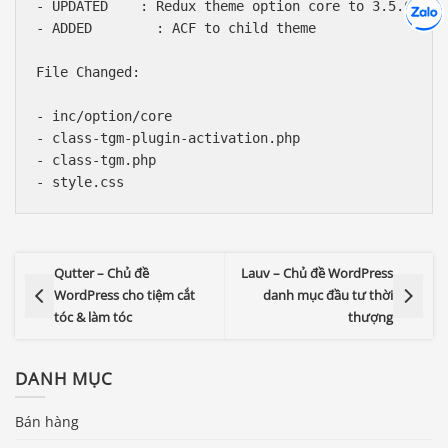
Hợp tác
- UPDATED    : Redux theme option core to 3.5.6.1

Chát cù
- ADDED        : ACF to child theme

File Changed:

- inc/option/core

- class-tgm-plugin-activation.php

- class-tgm.php

Qutter – Chủ đề
Lauv – Chủ đề WordPress
WordPress cho tiệm cắt
danh mục đầu tư thời
tóc & làm tóc
thượng
DANH MỤC
Bán hàng