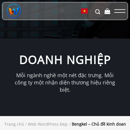
Chuyển
đến
▼
nội
dung
DOANH NGHIỆP
Mỗi ngành nghề một nét đặc trưng. Mỗi
công ty một nhận diện thương hiệu riêng
biệt.
Trang chủ
/
Web WordPress Đẹp
/
Bengkel – Chủ đề kinh doanh 