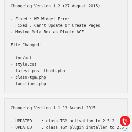
Changelog Version 1.2 (27 August 2015)

- Fixed : WP_Widget Error

- Fixed : Can't Update Or Create Pages

- Moving Meta Box as Plugin ACF

File Changed:

- inc/acf

- style.css

- latest-post-thumb.php

- class-tgm.php

Báo giá & Đặt hàng:
0903.976.769
Hướng dẫn & Hỗ trợ:
Changelog Version 1.1 13 August 2015

(028) 22.166.144
Tư vấn
Gọi cho
- UPDATED    : class TGM activation to 2.5.2

- UPDATED    : class TGM plugin installer to 2.5.2
