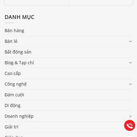
DANH MỤC
Bán hàng
Bán lẻ
Bất động sản
Blog & Tạp chí
Cao cấp
Công nghệ
Báo giá & Đặt hàng:
Đám cưới
0903.976.769
Di động
Hướng dẫn & Hỗ trợ:
Doanh nghiệp
(028) 22.166.144
Tư vấn
Gọi cho
Giải trí