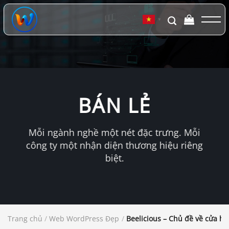
Chuyển
đến
▼
nội
dung
BÁN LẺ
Mỗi ngành nghề một nét đặc trưng. Mỗi
công ty một nhận diện thương hiệu riêng
biệt.
Trang chủ
/
Web WordPress Đẹp
/
Beelicious – Chủ đề về cửa h