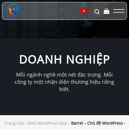
Chuyển
đến
▼
nội
dung
DOANH NGHIỆP
Mỗi ngành nghề một nét đặc trưng. Mỗi
công ty một nhận diện thương hiệu riêng
biệt.
Trang chủ
/
Web WordPress Đẹp
/
Barrel – Chủ đề WordPress đ