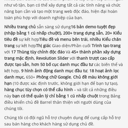
như vô tận, bạn có thể xây dựng tất cả các tính năng và chức
năng bạn cần và tạo một trang web độc đáo, hiện đại hoàn
toàn phù hợp với doanh nghiệp của bạn.
Nhiều trang chủ
sẵn sàng sử dụng
16 bản demo tuyệt đẹp
(nhập bằng 1 cú nhấp chuột!), 200+ trang dựng sẵn, 20+ Kiểu
tiêu đề
sự kết hợp
Tiêu đề và menu bên trái, nhiều Kiểu chân
trang
sự kết hợp
Thị giác
Giao diện/Phần cuối
Trình tạo trang
với
17 Thùng tùy chỉnh độc đáo
Và
45+ thành phần xây dựng
trang mặc định, Revolution Slider
với
thanh trượt cao cấp
được tạo sẵn, hơn 50 bố cục danh mục đầu tư
các biến thể và
kết hợp,
9 hình ảnh động danh mục đầu tư
,
18 hoạt ảnh lọc
danh mục,
650+
Phông chữ Google
,
Chủ đề màu không giới
hạn
(10 được xác định trước, không giới hạn để bạn tự tạo),
hàng chục tùy chọn có thể cấu hình
– và tất cả những điều
này
bạn có thể quản lý chỉ bằng 1 cú nhấp chuột
trong Bảng
điều khiển chủ đề Barrel thân thiện với người dùng của
chúng tôi.
Chúng tôi có đội ngũ hỗ trợ chuyên dụng để cung cấp hỗ trợ
sau bán hàng cho khách hàng sử dụng chủ đề.