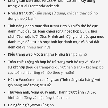
Không cần kiến ​​thức về CSS/HTML – Có trình xây dựng
trang Visual Frontend/Backend!
Nhiều trang chủ
(sẵn sàng sử dụng, chỉ cần thay đổi nội
dung theo ý bạn)
Tính năng danh mục đầu tư
với
Hơn 50 biến thể bố cục
danh mục đầu tư
,
toàn chiều rộng hoặc hộp
bố trí,
lưới
cách đều hoặc lưới đều
,
9 hình ảnh động di chuột qua mục
danh mục đầu tư
,
18 hoạt ảnh lọc danh mục và 3 cài đặt
đếm cột
và nhiều hơn nữa!
Kiểu trang web Một trang và Nhiều trang
ủng hộ
Toàn chiều rộng và hộp
bố trí trang web
hỗ trợ và của nó
sự kết hợp
(tiêu đề trang/nội dung/chân trang – kết hợp bố
cục toàn chiều rộng và hộp theo ý muốn)
Hỗ trợ WooCommerce nâng cao (Tính năng cửa hàng)
với
giỏ hàng nhỏ trong tiêu đề
Thư viện ảnh, Vòng quay ảnh, Thanh trượt ảnh
với các
hình ảnh động và hiệu ứng khác nhau
Đa ngôn ngữ (WPML)
ủng hộ