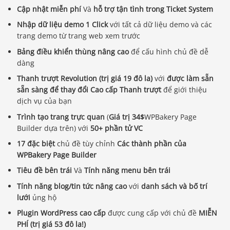
Cập nhật miễn phí
Và
hỗ trợ tận tình trong Ticket System
Nhập dữ liệu demo 1 Click
với tất cả dữ liệu demo và các
trang demo từ trang web xem trước
Bảng điều khiển thùng nâng cao
để cấu hình chủ đề dễ
dàng
Thanh trượt Revolution (trị giá 19 đô la)
với
được làm sẵn
sẵn sàng để thay đổi Cao cấp
Thanh trượt
để giới thiệu
dịch vụ của bạn
Trình tạo trang trực quan
(
Giá trị 34$
WPBakery Page
Builder dựa trên) với
50+ phần tử VC
17 đặc biệt
chủ đề tùy chỉnh
Các thành phần của
WPBakery Page Builder
Tiêu đề bên trái
Và
Tính năng menu bên trái
Tính năng blog/tin tức nâng cao
với
danh sách và bố trí
lưới
ủng hộ
Plugin WordPress cao cấp
được cung cấp với chủ đề
MIỄN
PHÍ (trị giá 53 đô la!)