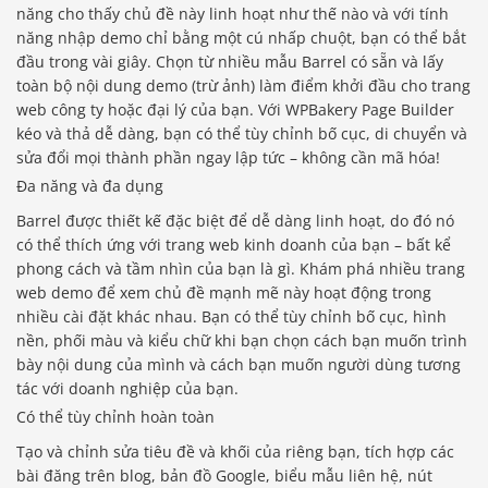
năng cho thấy chủ đề này linh hoạt như thế nào và với tính
năng nhập demo chỉ bằng một cú nhấp chuột, bạn có thể bắt
đầu trong vài giây. Chọn từ nhiều mẫu Barrel có sẵn và lấy
toàn bộ nội dung demo (trừ ảnh) làm điểm khởi đầu cho trang
web công ty hoặc đại lý của bạn. Với WPBakery Page Builder
kéo và thả dễ dàng, bạn có thể tùy chỉnh bố cục, di chuyển và
sửa đổi mọi thành phần ngay lập tức – không cần mã hóa!
Đa năng và đa dụng
Barrel được thiết kế đặc biệt để dễ dàng linh hoạt, do đó nó
có thể thích ứng với trang web kinh doanh của bạn – bất kể
phong cách và tầm nhìn của bạn là gì. Khám phá nhiều trang
web demo để xem chủ đề mạnh mẽ này hoạt động trong
nhiều cài đặt khác nhau. Bạn có thể tùy chỉnh bố cục, hình
nền, phối màu và kiểu chữ khi bạn chọn cách bạn muốn trình
bày nội dung của mình và cách bạn muốn người dùng tương
tác với doanh nghiệp của bạn.
Có thể tùy chỉnh hoàn toàn
Tạo và chỉnh sửa tiêu đề và khối của riêng bạn, tích hợp các
bài đăng trên blog, bản đồ Google, biểu mẫu liên hệ, nút