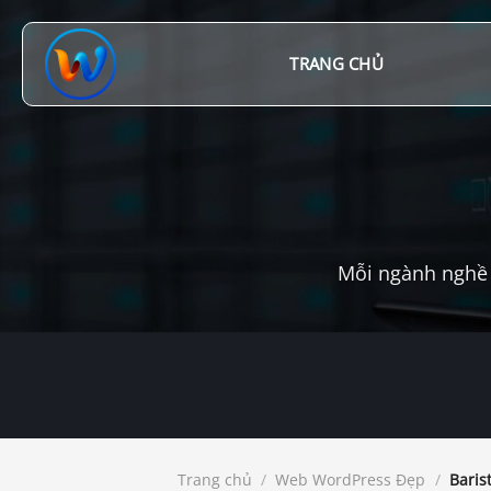
Chuyển
đến
nội
TRANG CHỦ
dung
Mỗi ngành nghề 
Trang chủ
/
Web WordPress Đẹp
/
Baris