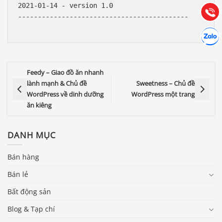
(028) 22.166.144
Tư vấn
2021-01-14 - version 1.0

Gọi cho
-------------------------------------------

Hợp tác
Chát cù
Feedy – Giao đồ ăn nhanh
lành mạnh & Chủ đề
Sweetness – Chủ đề
WordPress về dinh dưỡng
WordPress một trang
ăn kiêng
DANH MỤC
Bán hàng
Bán lẻ
Bất động sản
Blog & Tạp chí