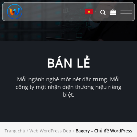
Chuyển
đến
▼
nội
dung
BÁN LẺ
Mỗi ngành nghề một nét đặc trưng. Mỗi
công ty một nhận diện thương hiệu riêng
biệt.
Trang chủ
/
Web WordPress Đẹp
/
Bagery – Chủ đề WordPress c