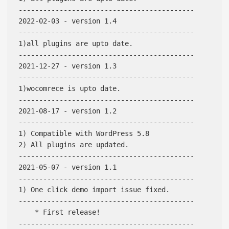
-------------------------------------------

2022-02-03 - version 1.4

-------------------------------------------

1)all plugins are upto date.

-------------------------------------------

2021-12-27 - version 1.3

-------------------------------------------

1)wocomrece is upto date.

-------------------------------------------

2021-08-17 - version 1.2

-------------------------------------------

1) Compatible with WordPress 5.8

2) All plugins are updated.

-------------------------------------------

2021-05-07 - version 1.1

-------------------------------------------

Báo giá & Đặt hàng:
1) One click demo import issue fixed.

0903.976.769
-------------------------------------------

    * First release!

Hướng dẫn & Hỗ trợ:
-------------------------------------------
