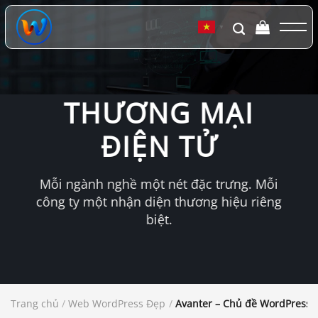
Chuyển
đến
▼
nội
dung
THƯƠNG MẠI
ĐIỆN TỬ
Mỗi ngành nghề một nét đặc trưng. Mỗi
công ty một nhận diện thương hiệu riêng
biệt.
Trang chủ
/
Web WordPress Đẹp
/
Avanter – Chủ đề WordPress