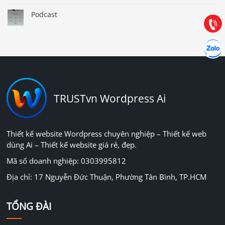
Hướng dẫn & Hỗ trợ:
(028) 22.166.144
Podcast
Tư vấn
Gọi cho
Hợp tác
Chát cù
TRUSTvn Wordpress Ai
Thiết kế website Wordpress chuyên nghiệp – Thiết kế web
dùng Ai – Thiết kế website giá rẻ, đẹp.
Mã số doanh nghiệp: 0303995812
Địa chỉ: 17 Nguyễn Đức Thuận, Phường Tân Bình, TP.HCM
TỔNG ĐÀI