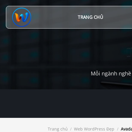
Chuyển
đến
nội
TRANG CHỦ
dung
Mỗi ngành nghề 
Trang chủ
/
Web WordPress Đẹp
/
Avada